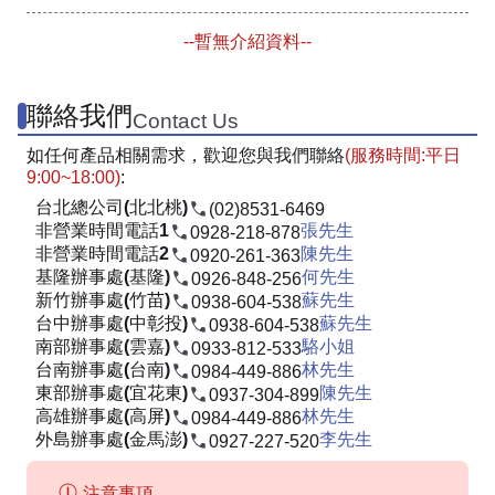
--暫無介紹資料--
聯絡我們
Contact Us
如任何產品相關需求，歡迎您與我們聯絡
(服務時間:平日
9:00~18:00)
:
台北總公司(北北桃)
(02)8531-6469
非營業時間電話1
張先生
0928-218-878
非營業時間電話2
陳先生
0920-261-363
基隆辦事處(基隆)
何先生
0926-848-256
新竹辦事處(竹苗)
蘇先生
0938-604-538
台中辦事處(中彰投)
蘇先生
0938-604-538
南部辦事處(雲嘉)
駱小姐
0933-812-533
台南辦事處(台南)
林先生
0984-449-886
東部辦事處(宜花東)
陳先生
0937-304-899
高雄辦事處(高屏)
林先生
0984-449-886
外島辦事處(金馬澎)
李先生
0927-227-520
注意事項