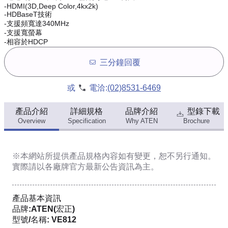
-HDMI(3D,Deep Color,4kx2k)
-HDBaseT技術
-支援頻寬達340MHz
-支援寬螢幕
-相容於HDCP
三分鐘回覆
或
電洽:
(02)8531-6469
產品介紹
詳細規格
品牌介紹
型錄下載
Overview
Specification
Why ATEN
Brochure
※本網站所提供
產品規格內容
如有變更，恕不另行通知。
實際請以各廠牌官方最新公告資訊為主。
產品基本資訊
品牌:ATEN(宏正)
型號/名稱: VE812