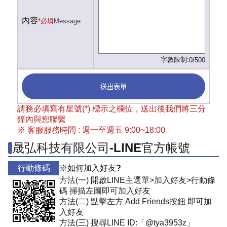
內容
*必填
Message
字數限制:
0/500
送出表單
請務必填寫有星號(*) 標示之欄位，送出後我們將三分
鐘內與您聯繫
※ 客服服務時間 : 週一至週五 9:00~18:00
晟弘科技有限公司-LINE官方帳號
行動條碼
※如何加入好友?
方法(一) 開啟LINE主選單>加入好友>行動條
碼 掃描左圖即可加入好友
方法(二) 點擊左方 Add Friends按鈕 即可加
入好友
方法(三) 搜尋LINE ID:「@tya3953z」