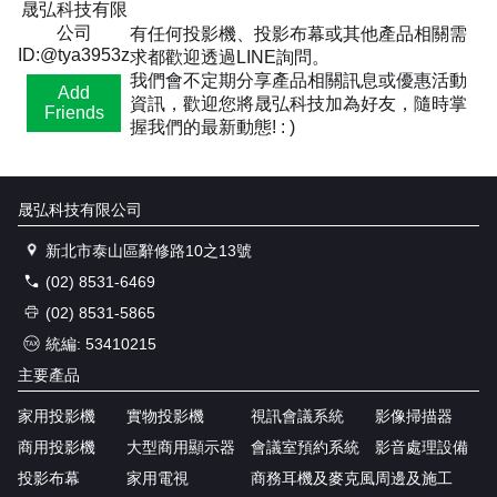
晟弘科技有限
公司
有任何投影機、投影布幕或其他產品相關需
ID:@tya3953z
求都歡迎透過LINE詢問。
我們會不定期分享產品相關訊息或優惠活動
Add
資訊，歡迎您將晟弘科技加為好友，隨時掌
Friends
握我們的最新動態! : )
晟弘科技有限公司
新北市泰山區辭修路10之13號
(02) 8531-6469
(02) 8531-5865
統編: 53410215
主要產品
家用投影機
實物投影機
視訊會議系統
影像掃描器
商用投影機
大型商用顯示器
會議室預約系統
影音處理設備
投影布幕
家用電視
商務耳機及麥克風
周邊及施工