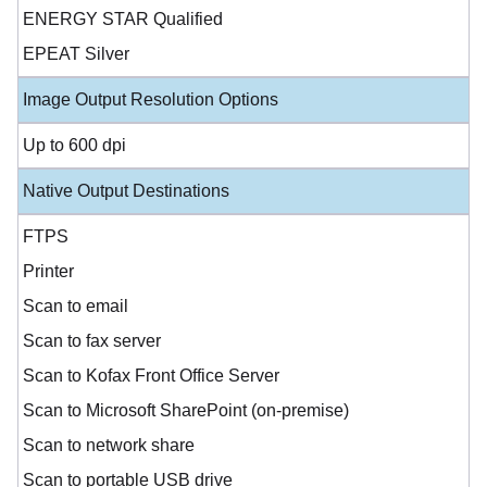
ENERGY STAR Qualified
EPEAT Silver
Image Output Resolution Options
Up to 600 dpi
Native Output Destinations
FTPS
Printer
Scan to email
Scan to fax server
Scan to Kofax Front Office Server
Scan to Microsoft SharePoint (on-premise)
Scan to network share
Scan to portable USB drive