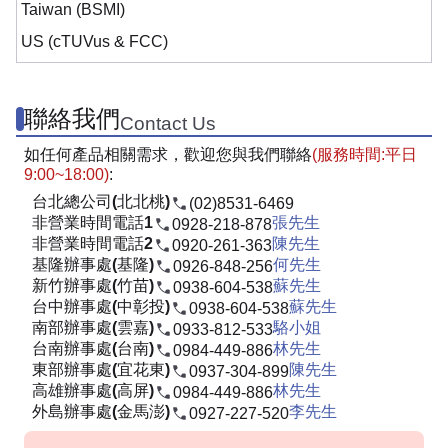
Taiwan (BSMI)
US (cTUVus & FCC)
聯絡我們
Contact Us
如任何產品相關需求，歡迎您與我們聯絡
(服務時間:平日
9:00~18:00)
:
台北總公司(北北桃)
(02)8531-6469
非營業時間電話1
張先生
0928-218-878
非營業時間電話2
陳先生
0920-261-363
基隆辦事處(基隆)
何先生
0926-848-256
新竹辦事處(竹苗)
蘇先生
0938-604-538
台中辦事處(中彰投)
蘇先生
0938-604-538
南部辦事處(雲嘉)
駱小姐
0933-812-533
台南辦事處(台南)
林先生
0984-449-886
東部辦事處(宜花東)
陳先生
0937-304-899
高雄辦事處(高屏)
林先生
0984-449-886
外島辦事處(金馬澎)
李先生
0927-227-520