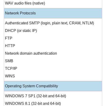
WAV audio files (native)
Network Protocols
Authenticated SMTP (login, plain text, CRAM, NTLM)
DHCP (or static IP)
FTP
HTTP
Network domain authentication
SMB
TCP/IP
WINS
Operating System Compatibility
WINDOWS 7 SP1 (32-bit and 64-bit)
WINDOWS 8.1 (32-bit and 64-bit)