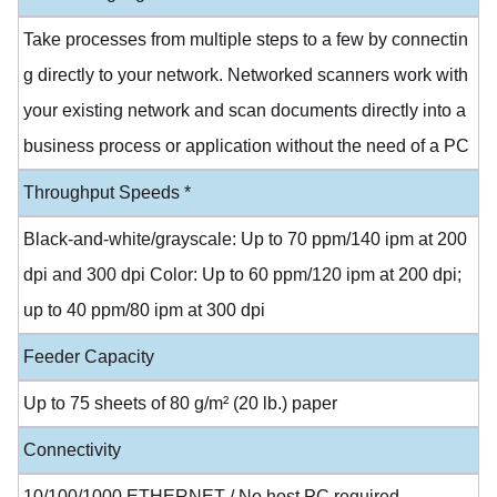
Take processes from multiple steps to a few by connectin
g directly to your network. Networked scanners work with
your existing network and scan documents directly into a
business process or application without the need of a PC
Throughput Speeds *
Black-and-white/grayscale: Up to 70 ppm/140 ipm at 200
dpi and 300 dpi Color: Up to 60 ppm/120 ipm at 200 dpi;
up to 40 ppm/80 ipm at 300 dpi
Feeder Capacity
Up to 75 sheets of 80 g/m² (20 lb.) paper
Connectivity
10/100/1000 ETHERNET / No host PC required