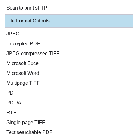
Scan to print sFTP
File Format Outputs
JPEG
Encrypted PDF
JPEG-compressed TIFF
Microsoft Excel
Microsoft Word
Multipage TIFF
PDF
PDF/A
RTF
Single-page TIFF
Text searchable PDF