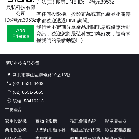
方法(三) 搜尋LINE ID:「@tya3953z」
晟弘科技有限
公司
有任何投影機、投影布幕或其他產品相關需
ID:@tya3953z
求都歡迎透過LINE詢問。
我們會不定期分享產品相關訊息或優惠活動
Add
資訊，歡迎您將晟弘科技加為好友，隨時掌
Friends
握我們的最新動態! : )
晟弘科技有限公司
新北市泰山區辭修路10之13號
(02) 8531-6469
(02) 8531-5865
統編: 53410215
主要產品
家用投影機
實物投影機
視訊會議系統
影像掃描器
商用投影機
大型商用顯示器
會議室預約系統
影音處理設備
投影布幕
家用電視
商務耳機及麥克風
周邊及施工