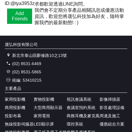
ID:@tya3953z
求都歡迎透過LINE詢問。
我們會不定期分享產品相關訊息或優惠活動
Add
資訊，歡迎您將晟弘科技加為好友，隨時掌
Friends
握我們的最新動態! : )
晟弘科技有限公司
新北市泰山區辭修路10之13號
(02) 8531-6469
(02) 8531-5865
統編: 53410215
主要產品
家用投影機
實物投影機
視訊會議系統
影像掃描器
商用投影機
大型商用顯示器
會議室預約系統
影音處理設備
投影布幕
家用電視
商務耳機及麥克風
周邊及施工
無線投影伺服器
LED顯示屏
環控系統
優惠組合方案