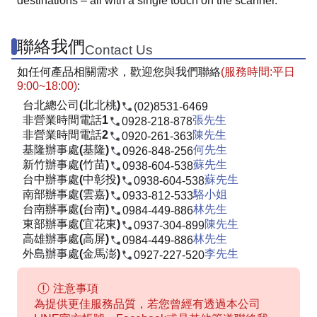
destinations – all with a single touch on the scanner.
聯絡我們
Contact Us
如任何產品相關需求，歡迎您與我們聯絡
(服務時間:平日
9:00~18:00)
:
台北總公司(北北桃)
(02)8531-6469
非營業時間電話1
張先生
0928-218-878
非營業時間電話2
陳先生
0920-261-363
基隆辦事處(基隆)
何先生
0926-848-256
新竹辦事處(竹苗)
蘇先生
0938-604-538
台中辦事處(中彰投)
蘇先生
0938-604-538
南部辦事處(雲嘉)
駱小姐
0933-812-533
台南辦事處(台南)
林先生
0984-449-886
東部辦事處(宜花東)
陳先生
0937-304-899
高雄辦事處(高屏)
林先生
0984-449-886
外島辦事處(金馬澎)
李先生
0927-227-520
注意事項
為提供更佳服務品質，若您曾經有透過本公司