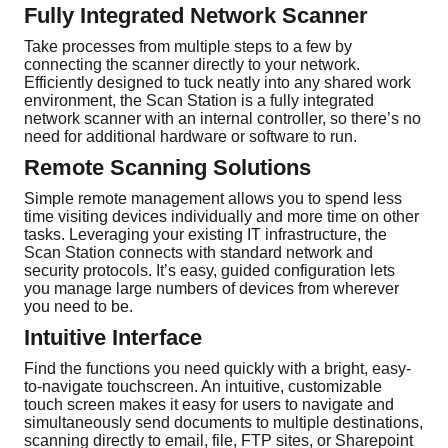
Fully Integrated Network Scanner
Take processes from multiple steps to a few by
connecting the scanner directly to your network.
Efficiently designed to tuck neatly into any shared work
environment, the Scan Station is a fully integrated
network scanner with an internal controller, so there’s no
need for additional hardware or software to run.
Remote Scanning Solutions
Simple remote management allows you to spend less
time visiting devices individually and more time on other
tasks. Leveraging your existing IT infrastructure, the
Scan Station connects with standard network and
security protocols. It’s easy, guided configuration lets
you manage large numbers of devices from wherever
you need to be.
Intuitive Interface
Find the functions you need quickly with a bright, easy-
to-navigate touchscreen. An intuitive, customizable
touch screen makes it easy for users to navigate and
simultaneously send documents to multiple destinations,
scanning directly to email, file, FTP sites, or Sharepoint