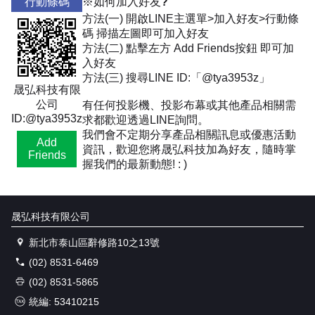
行動條碼
※如何加入好友?
方法(一) 開啟LINE主選單>加入好友>行動條
碼 掃描左圖即可加入好友
方法(二) 點擊左方 Add Friends按鈕 即可加
入好友
方法(三) 搜尋LINE ID:「@tya3953z」
晟弘科技有限
公司
有任何投影機、投影布幕或其他產品相關需
ID:@tya3953z
求都歡迎透過LINE詢問。
我們會不定期分享產品相關訊息或優惠活動
Add
資訊，歡迎您將晟弘科技加為好友，隨時掌
Friends
握我們的最新動態! : )
晟弘科技有限公司
新北市泰山區辭修路10之13號
(02) 8531-6469
(02) 8531-5865
統編: 53410215