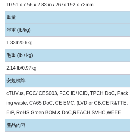
10.51 x 7.56 x 2.83 in / 267x 192 x 72mm
重量
淨重 (lb/kg)
1.33lb/0.6kg
毛重 (lb / kg)
2.14 lb/0.97kg
安規標準
cTUVus, FCC/ICES003, FCC ID/ ICID, TPCH DoC, Pack
ing waste, CA65 DoC, CE EMC, (LVD or CB,CE R&TTE,
ErP, RoHS Green BOM & DoC,REACH SVHC,WEEE
產品內容