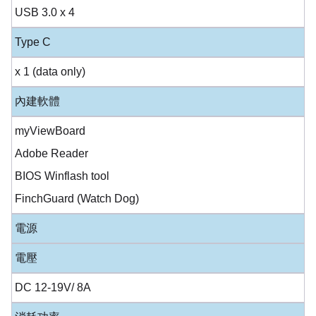
USB 3.0 x 4
Type C
x 1 (data only)
內建軟體
myViewBoard
Adobe Reader
BIOS Winflash tool
FinchGuard (Watch Dog)
電源
電壓
DC 12-19V/ 8A