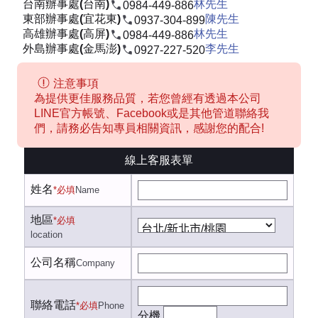
台南辦事處(台南)
林先生
0984-449-886
東部辦事處(宜花東)
陳先生
0937-304-899
高雄辦事處(高屏)
林先生
0984-449-886
外島辦事處(金馬澎)
李先生
0927-227-520
注意事項
為提供更佳服務品質，若您曾經有透過本公司
LINE官方帳號、Facebook或是其他管道聯絡我
們，請務必告知專員相關資訊，感謝您的配合!
線上客服表單
姓名
*必填
Name
地區
*必填
location
公司名稱
Company
聯絡電話
*必填
Phone
分機