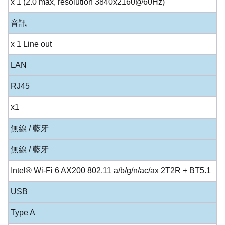
x 1 (2.0 max, resolution 3840x2160@60Hz)
音訊
x 1 Line out
LAN
RJ45
x1
無線 / 藍牙
無線 / 藍牙
Intel® Wi-Fi 6 AX200 802.11 a/b/g/n/ac/ax 2T2R + BT5.1
USB
Type A