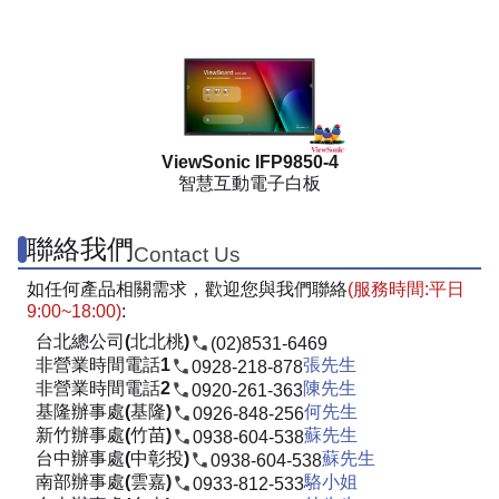
ViewSonic IFP9850-4
智慧互動電子白板
聯絡我們
Contact Us
如任何產品相關需求，歡迎您與我們聯絡
(服務時間:平日
9:00~18:00)
:
台北總公司(北北桃)
(02)8531-6469
非營業時間電話1
張先生
0928-218-878
非營業時間電話2
陳先生
0920-261-363
基隆辦事處(基隆)
何先生
0926-848-256
新竹辦事處(竹苗)
蘇先生
0938-604-538
台中辦事處(中彰投)
蘇先生
0938-604-538
南部辦事處(雲嘉)
駱小姐
0933-812-533