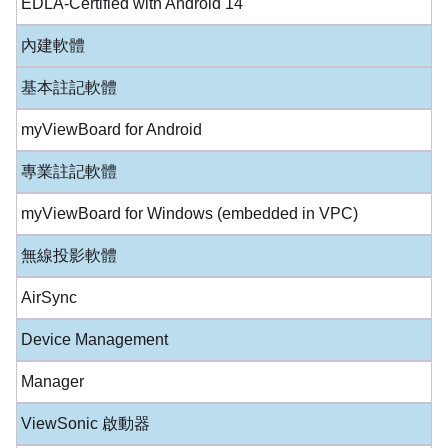
EDLA-Certified with Android 14
內建軟體
基本註記軟體
myViewBoard for Android
專業註記軟體
myViewBoard for Windows (embedded in VPC)
無線投影軟體
AirSync
Device Management
Manager
ViewSonic 啟動器