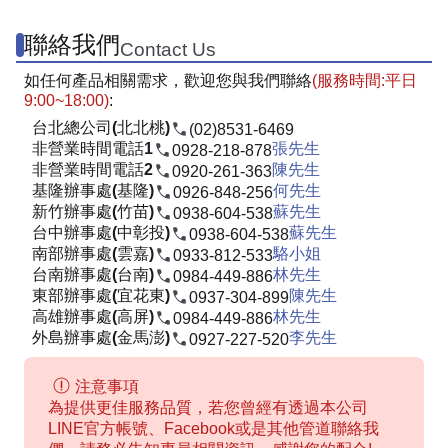
聯絡我們
Contact Us
如任何產品相關需求，歡迎您與我們聯絡
(服務時間:平日
9:00~18:00)
:
台北總公司(北北桃)
(02)8531-6469
非營業時間電話1
張先生
0928-218-878
非營業時間電話2
陳先生
0920-261-363
基隆辦事處(基隆)
何先生
0926-848-256
新竹辦事處(竹苗)
蘇先生
0938-604-538
台中辦事處(中彰投)
蘇先生
0938-604-538
南部辦事處(雲嘉)
駱小姐
0933-812-533
台南辦事處(台南)
林先生
0984-449-886
東部辦事處(宜花東)
陳先生
0937-304-899
高雄辦事處(高屏)
林先生
0984-449-886
外島辦事處(金馬澎)
李先生
0927-227-520
注意事項
為提供更佳服務品質，若您曾經有透過本公司
LINE官方帳號、Facebook或是其他管道聯絡我