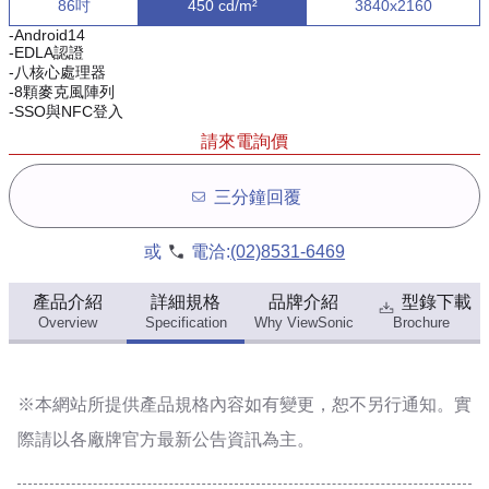
86吋
450 cd/m²
3840x2160
-Android14
-EDLA認證
-八核心處理器
-8顆麥克風陣列
-SSO與NFC登入
請來電詢價
三分鐘回覆
或
電洽:
(02)8531-6469
產品介紹
詳細規格
品牌介紹
型錄下載
Overview
Specification
Why ViewSonic
Brochure
※本網站所提供
產品規格內容
如有變更，恕不另行通知。實
際請以各廠牌官方最新公告資訊為主。