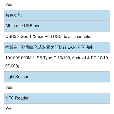
Yes
特色功能
All-in-one USB port
USB3.2 Gen 1 “SmartPort USB” to all channels.
輕鬆在 IFP 和嵌入式裝置之間執行 LAN 分享功能
10/100/1000M (USB Type-C 10/100, Android & PC 10/10
0/1000)
Light Sensor
Yes
NFC Reader
Yes