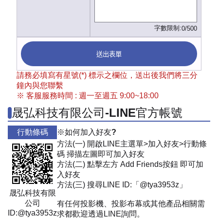
字數限制:
0/500
送出表單
請務必填寫有星號(*) 標示之欄位，送出後我們將三分
鐘內與您聯繫
※ 客服服務時間 : 週一至週五 9:00~18:00
晟弘科技有限公司-LINE官方帳號
行動條碼
※如何加入好友?
方法(一) 開啟LINE主選單>加入好友>行動條
碼 掃描左圖即可加入好友
方法(二) 點擊左方 Add Friends按鈕 即可加
入好友
方法(三) 搜尋LINE ID:「@tya3953z」
晟弘科技有限
公司
有任何投影機、投影布幕或其他產品相關需
ID:@tya3953z
求都歡迎透過LINE詢問。