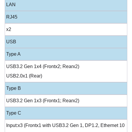
LAN
RJ45
x2
USB
Type A
USB3.2 Gen 1x4 (Frontx2; Rearx2)
USB2.0x1 (Rear)
Type B
USB3.2 Gen 1x3 (Frontx1; Rearx2)
Type C
Input:x3 (Frontx1 with USB3.2 Gen 1, DP1.2, Ethernet 10