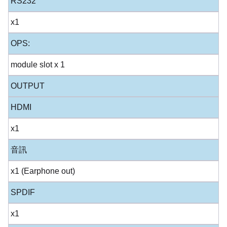
RS232
x1
OPS:
module slot x 1
OUTPUT
HDMI
x1
音訊
x1 (Earphone out)
SPDIF
x1