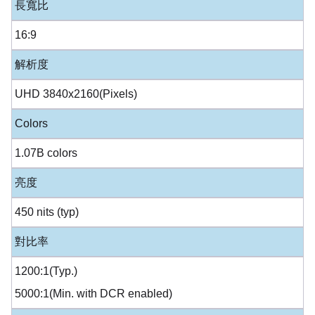
長寬比
16:9
解析度
UHD 3840x2160(Pixels)
Colors
1.07B colors
亮度
450 nits (typ)
對比率
1200:1(Typ.)
5000:1(Min. with DCR enabled)