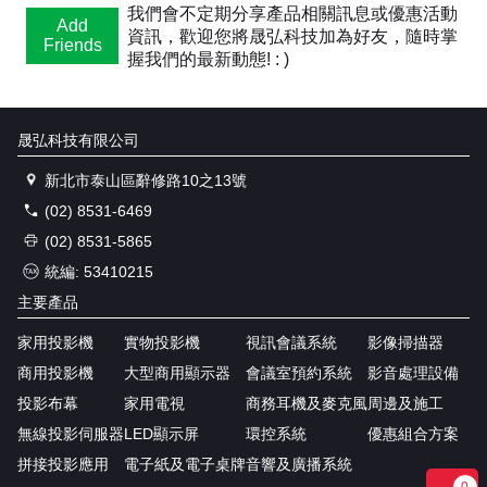
我們會不定期分享產品相關訊息或優惠活動
Add
資訊，歡迎您將晟弘科技加為好友，隨時掌
Friends
握我們的最新動態! : )
晟弘科技有限公司
新北市泰山區辭修路10之13號
(02) 8531-6469
(02) 8531-5865
統編: 53410215
主要產品
家用投影機
實物投影機
視訊會議系統
影像掃描器
商用投影機
大型商用顯示器
會議室預約系統
影音處理設備
投影布幕
家用電視
商務耳機及麥克風
周邊及施工
無線投影伺服器
LED顯示屏
環控系統
優惠組合方案
拼接投影應用
電子紙及電子桌牌
音響及廣播系統