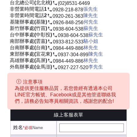
台北總公司(北北桃)
(02)8531-6469
非營業時間電話1
張先生
0928-218-878
非營業時間電話2
陳先生
0920-261-363
基隆辦事處(基隆)
何先生
0926-848-256
新竹辦事處(竹苗)
蘇先生
0938-604-538
台中辦事處(中彰投)
蘇先生
0938-604-538
南部辦事處(雲嘉)
駱小姐
0933-812-533
台南辦事處(台南)
林先生
0984-449-886
東部辦事處(宜花東)
陳先生
0937-304-899
高雄辦事處(高屏)
林先生
0984-449-886
外島辦事處(金馬澎)
李先生
0927-227-520
注意事項
為提供更佳服務品質，若您曾經有透過本公司
LINE官方帳號、Facebook或是其他管道聯絡我
們，請務必告知專員相關資訊，感謝您的配合!
線上客服表單
姓名
*必填
Name