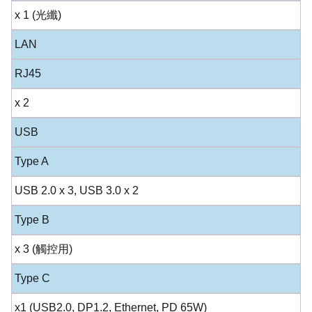
x 1 (光纖)
LAN
RJ45
x 2
USB
Type A
USB 2.0 x 3, USB 3.0 x 2
Type B
x 3 (觸控用)
Type C
x1 (USB2.0, DP1.2, Ethernet, PD 65W)