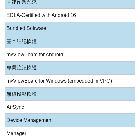
內建作業系統
EDLA-Certified with Android 16
Bundled Software
基本註記軟體
myViewBoard for Android
專業註記軟體
myViewBoard for Windows (embedded in VPC)
無線投影軟體
AirSync
Device Management
Manager