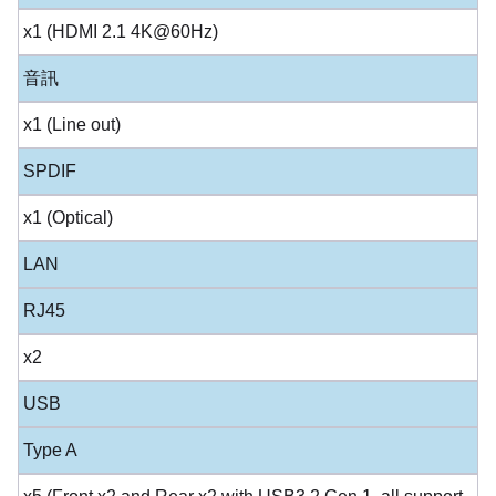
x1 (HDMI 2.1 4K@60Hz)
音訊
x1 (Line out)
SPDIF
x1 (Optical)
LAN
RJ45
x2
USB
Type A