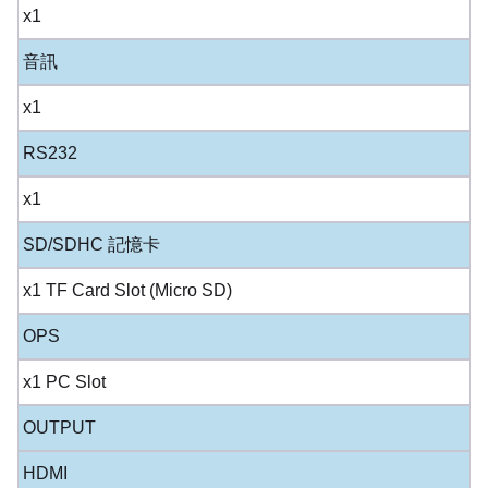
x1
音訊
x1
RS232
x1
SD/SDHC 記憶卡
x1 TF Card Slot (Micro SD)
OPS
x1 PC Slot
OUTPUT
HDMI