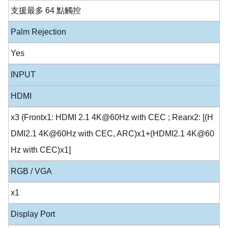
支援最多 64 點觸控
Palm Rejection
Yes
INPUT
HDMI
x3 (Frontx1: HDMI 2.1 4K@60Hz with CEC ; Rearx2: [(H
DMI2.1 4K@60Hz with CEC, ARC)x1+(HDMI2.1 4K@60
Hz with CEC)x1]
RGB / VGA
x1
Display Port