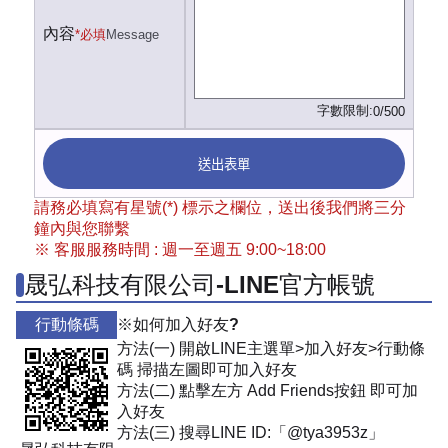
內容
*必填
Message
字數限制:
0/500
送出表單
請務必填寫有星號(*) 標示之欄位，送出後我們將三分
鐘內與您聯繫
※ 客服服務時間 : 週一至週五 9:00~18:00
晟弘科技有限公司-LINE官方帳號
行動條碼
※如何加入好友?
方法(一) 開啟LINE主選單>加入好友>行動條
碼 掃描左圖即可加入好友
方法(二) 點擊左方 Add Friends按鈕 即可加
入好友
方法(三) 搜尋LINE ID:「@tya3953z」