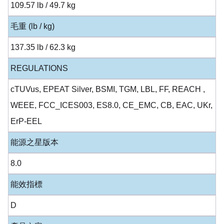
109.57 lb / 49.7 kg
毛重 (lb / kg)
137.35 lb / 62.3 kg
REGULATIONS
cTUVus, EPEAT Silver, BSMI, TGM, LBL, FF, REACH ,
WEEE, FCC_ICES003, ES8.0, CE_EMC, CB, EAC, UKr,
ErP-EEL
能源之星版本
8.0
能效指標
D