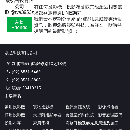
晟弘科技有限
公司
有任何投影機、投影布幕或其他產品相關需
ID:@tya3953z
求都歡迎透過LINE詢問。
我們會不定期分享產品相關訊息或優惠活動
Add
資訊，歡迎您將晟弘科技加為好友，隨時掌
Friends
握我們的最新動態! : )
晟弘科技有限公司
新北市泰山區辭修路10之13號
(02) 8531-6469
(02) 8531-5865
統編: 53410215
主要產品
家用投影機
實物投影機
視訊會議系統
影像掃描器
商用投影機
大型商用顯示器
會議室預約系統
影音處理設備
投影布幕
家用電視
商務耳機及麥克風
周邊及施工