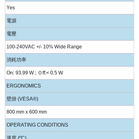
Yes
電源
電壓
100-240VAC +/- 10% Wide Range
消耗功率
On: 93.99 W ; Ｏff:< 0.5 W
ERGONOMICS
壁掛 (VESA®)
800 mm x 600 mm
OPERATING CONDITIONS
溫度 (ºC)