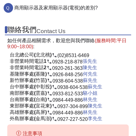
商用顯示器及家用顯示器(電視)的差別?
聯絡我們
Contact Us
如任何產品相關需求，歡迎您與我們聯絡
(服務時間:平日
9:00~18:00)
:
台北總公司(北北桃)
(02)8531-6469
非營業時間電話1
張先生
0928-218-878
非營業時間電話2
陳先生
0920-261-363
基隆辦事處(基隆)
何先生
0926-848-256
新竹辦事處(竹苗)
蘇先生
0938-604-538
台中辦事處(中彰投)
蘇先生
0938-604-538
南部辦事處(雲嘉)
駱小姐
0933-812-533
台南辦事處(台南)
林先生
0984-449-886
東部辦事處(宜花東)
陳先生
0937-304-899
高雄辦事處(高屏)
林先生
0984-449-886
外島辦事處(金馬澎)
李先生
0927-227-520
注意事項