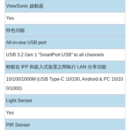
ViewSonic 啟動器
Yes
特色功能
All-in-one USB port
USB 3.2 Gen 1 “SmartPort USB” to all channels
輕鬆在 IFP 和嵌入式裝置之間執行 LAN 分享功能
10/100/1000M (USB Type-C 10/100, Android & PC 10/10
0/1000)
Light Sensor
Yes
PIR Sensor