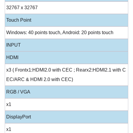
32767 x 32767
Touch Point
Windows: 40 points touch, Android: 20 points touch
INPUT
HDMI
x3 ( Frontx1:HDMI2.0 with CEC ; Rearx2:HDMI2.1 with C
EC/ARC & HDMI 2.0 with CEC)
RGB / VGA
x1
DisplayPort
x1