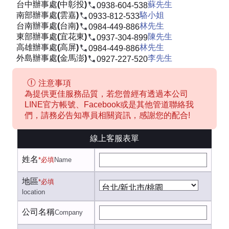
台中辦事處(中彰投)
蘇先生
0938-604-538
南部辦事處(雲嘉)
駱小姐
0933-812-533
台南辦事處(台南)
林先生
0984-449-886
東部辦事處(宜花東)
陳先生
0937-304-899
高雄辦事處(高屏)
林先生
0984-449-886
外島辦事處(金馬澎)
李先生
0927-227-520
注意事項
為提供更佳服務品質，若您曾經有透過本公司
LINE官方帳號、Facebook或是其他管道聯絡我
們，請務必告知專員相關資訊，感謝您的配合!
線上客服表單
姓名
*必填
Name
地區
*必填
location
公司名稱
Company