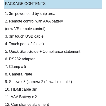
PACKAGE CONTENTS
1. 3m power cord by ship area
2. Remote control with AAA battery
(new VS remote control)
3. 3m touch USB cable
4. Touch pen x 2 (a set)
5. Quick Start Guide + Compliance statement
6. RS232 adapter
7. Clamp x 5
8. Camera Plate
9. Screw x 8 (camera 2+2, wall mount 4)
10. HDMI cable 3m
11. AAA Battery x 2
12. Compliance statement