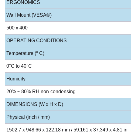
ERGONOMICS
Wall Mount (VESA®)
500 x 400
OPERATING CONDITIONS
Temperature (º C)
0°C to 40°C
Humidity
20% ~ 80% RH non-condensing
DIMENSIONS (W x H x D)
Physical (inch / mm)
1502.7 x 948.66 x 122.18 mm / 59.161 x 37.349 x 4.81 in