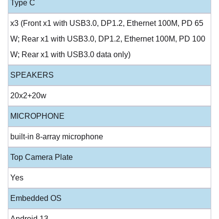
Type C
x3 (Front x1 with USB3.0, DP1.2, Ethernet 100M, PD 65
W; Rear x1 with USB3.0, DP1.2, Ethernet 100M, PD 100
W; Rear x1 with USB3.0 data only)
SPEAKERS
20x2+20w
MICROPHONE
built-in 8-array microphone
Top Camera Plate
Yes
Embedded OS
Android 13