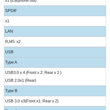
x1 (Earphone out)
SPDIF
x1
LAN
RJ45: x2
USB
Type A
USB3.0 x 4 (Front x 2; Rear x 2 )
USB 2.0x1 (Rear)
Type B
USB 3.0 x3(Front x1; Rear x 2)