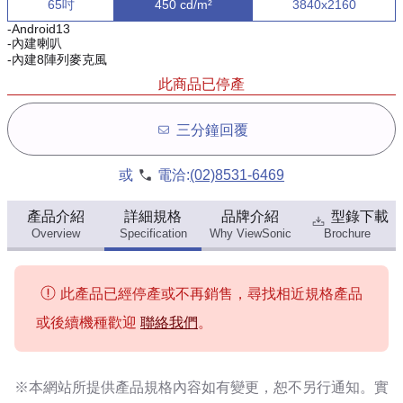
65吋
450 cd/m²
3840x2160
-Android13
-內建喇叭
-內建8陣列麥克風
此商品已停產
三分鐘回覆
或
電洽:
(02)8531-6469
產品介紹
詳細規格
品牌介紹
型錄下載
Overview
Specification
Why ViewSonic
Brochure
此產品已經停產或不再銷售，尋找相近規格產品
或後續機種歡迎
聯絡我們
。
※本網站所提供
產品規格內容
如有變更，恕不另行通知。實