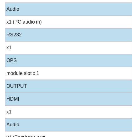
Audio
x1 (PC audio in)
RS232
x1
OPS
module slot x 1
OUTPUT
HDMI
x1
Audio