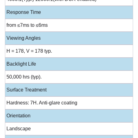
Response Time
from ≤7ms to ≤6ms
Viewing Angles
H = 178, V = 178 typ.
Backlight Life
50,000 hrs (typ).
Surface Treatment
Hardness: 7H. Anti-glare coating
Orientation
Landscape