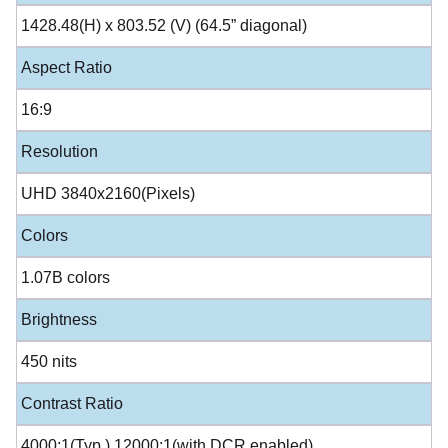
1428.48(H) x 803.52 (V) (64.5” diagonal)
Aspect Ratio
16:9
Resolution
UHD 3840x2160(Pixels)
Colors
1.07B colors
Brightness
450 nits
Contrast Ratio
4000:1(Typ.) 12000:1(with DCR enabled)