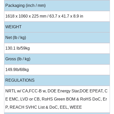
Packaging (inch / mm)
1618 x 1060 x 225 mm / 63.7 x 41.7 x 8.9 in
WEIGHT
Net (lb / kg)
130.1 lb/59kg
Gross (lb / kg)
149.9lb/68kg
REGULATIONS
NRTL w/ CA,FCC-B w, DOE Energy Star,DOE EPEAT, C
E EMC, LVD or CB, RoHS Green BOM & RoHS DoC, Er
P, REACH SVHC List & DoC, EEL, WEEE