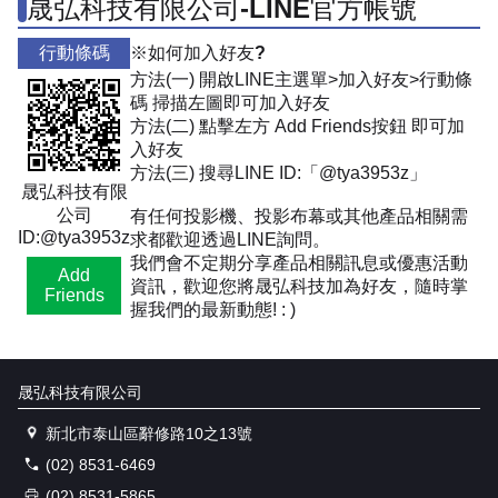
晟弘科技有限公司-LINE官方帳號
行動條碼
※如何加入好友?
方法(一) 開啟LINE主選單>加入好友>行動條
碼 掃描左圖即可加入好友
方法(二) 點擊左方 Add Friends按鈕 即可加
入好友
方法(三) 搜尋LINE ID:「@tya3953z」
晟弘科技有限
公司
有任何投影機、投影布幕或其他產品相關需
ID:@tya3953z
求都歡迎透過LINE詢問。
我們會不定期分享產品相關訊息或優惠活動
Add
資訊，歡迎您將晟弘科技加為好友，隨時掌
Friends
握我們的最新動態! : )
晟弘科技有限公司
新北市泰山區辭修路10之13號
(02) 8531-6469
(02) 8531-5865