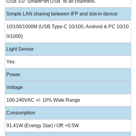
USB 3.0 “SmartPort USB” to all channels.
Simple LAN sharing between IFP and slot-in device
10/100/1000M (USB Type-C 10/100, Android & PC 10/10
0/1000)
Light Sensor
Yes
Power
Voltage
100-240VAC +/- 10% Wide Range
Consumption
91.41W (Energy Star) / Off: <0.5W