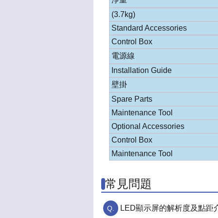
(3.7kg)
Standard Accessories
Control Box
電源線
Installation Guide
壁掛
Spare Parts
Maintenance Tool
Optional Accessories
Control Box
Maintenance Tool
常見問題
LED顯示屏的解析度及點距