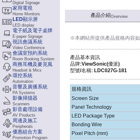
Digital Signage
家用電視
Home Monitors
產品介紹
Overview
LED顯示屏
LED display
電子紙及電子桌牌
E-paper Signage
※本網站所提供
產品規格內容
如
視訊會議系統
Video Conference
會議室預約系統
產品基本資訊
Room Booking System
品牌:ViewSonic(優派)
商務耳機及麥克風
Headset & Mics
型號/名稱: LDC027G-181
環控系統
Automation
音響及廣播系統
規格資訊
PA Systems
影像掃描器
Screen Size
Scanners
Panel Technology
影音處理設備
AV Products
LED Package Type
周邊及施工
Bonding Wire
Peripherals
優惠組合方案
Pixel Pitch (mm)
Promotion Program