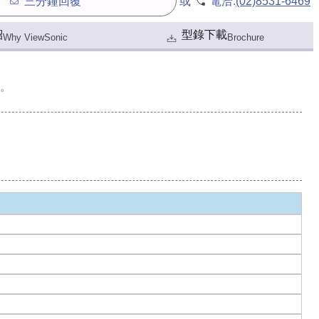
三分鐘回覆
或
電洽:
(02)8531-6469
紹
型錄下載
Why ViewSonic
Brochure
。