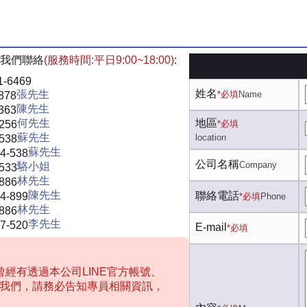
我們聯絡
(服務時間:平日9:00~18:00)
:
1-6469
姓名
張先生
*必填
Name
878
陳先生
363
何先生
地區
-256
*必填
蘇先生
location
-538
蘇先生
4-538
公司名稱
Company
駱小姐
-533
林先生
-886
陳先生
聯絡電話
4-899
*必填
Phone
林先生
-886
李先生
7-520
E-mail
*必填
經有透過本公司LINE官方帳號、
聯絡我們，請務必告知專員相關資訊，