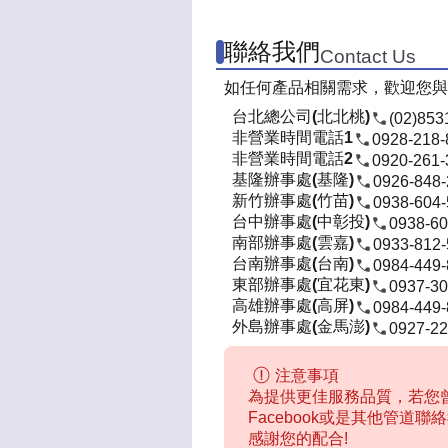
聯絡我們
Contact Us
如任何產品相關需求，歡迎您與
台北總公司(北北桃)
(02)853
非營業時間電話1
0928-218-
非營業時間電話2
0920-261-
基隆辦事處(基隆)
0926-848
新竹辦事處(竹苗)
0938-604
台中辦事處(中彰投)
0938-60
南部辦事處(雲嘉)
0933-812
台南辦事處(台南)
0984-449
東部辦事處(宜花東)
0937-30
高雄辦事處(高屏)
0984-449
外島辦事處(金馬澎)
0927-22
注意事項
為提供更佳服務品質，若您曾
Facebook或是其他管道
感謝您的配合!