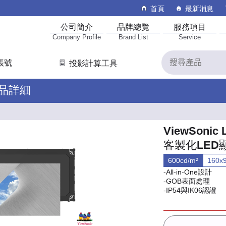
首頁
最新消息
公司簡介
品牌總覽
服務項目
Company Profile
Brand List
Service
帳號
投影計算工具
產品詳細
ViewSonic 
客製化LED
600cd/m²
160x
-All-in-One設計
-GOB表面處理
-IP54與IK06認證