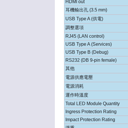
HDMI out
耳機輸出孔 (3.5 mm)
USB Type A (供電)
調整選項
RJ45 (LAN control)
USB Type A (Services)
USB Type B (Debug)
RS232 (DB 9-pin female)
其他
電源供應電壓
電源消耗
運作時溫度
Total LED Module Quantity
Ingress Protection Rating
Impact Protection Rating
淨重