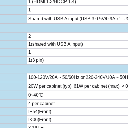
1 (HDMI 1.3/HDCP 1.4)
1
Shared with USB A input (USB 3.0 5V/0.9A x1, U
2
1(shared with USB A input)
1
1(3 pin)
100-120V/20A ~ 50/60Hz or 220-240V/10A ~ 50Hz
20W per cabinet (typ), 61W per cabinet (max), < 
0~40℃
4 per cabinet
IP54(Front)
IK06(Front)
8.16 lbs