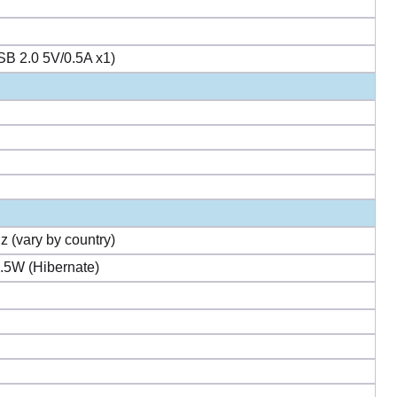
SB 2.0 5V/0.5A x1)
 (vary by country)
0.5W (Hibernate)