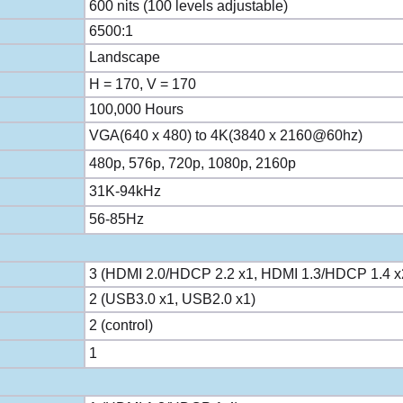
600 nits (100 levels adjustable)
6500:1
Landscape
H = 170, V = 170
100,000 Hours
VGA(640 x 480) to 4K(3840 x 2160@60hz)
480p, 576p, 720p, 1080p, 2160p
31K-94kHz
56-85Hz
3 (HDMI 2.0/HDCP 2.2 x1, HDMI 1.3/HDCP 1.4 x
2 (USB3.0 x1, USB2.0 x1)
2 (control)
1