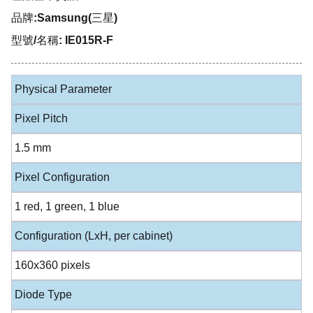
品牌:Samsung(三星)
型號/名稱: IE015R-F
Physical Parameter
Pixel Pitch
1.5 mm
Pixel Configuration
1 red, 1 green, 1 blue
Configuration (LxH, per cabinet)
160x360 pixels
Diode Type