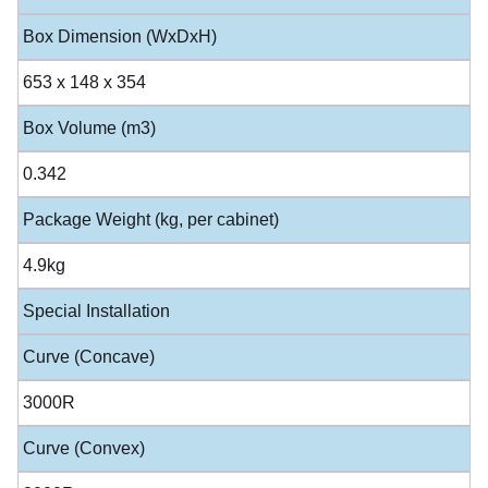
Box Dimension (WxDxH)
653 x 148 x 354
Box Volume (m3)
0.342
Package Weight (kg, per cabinet)
4.9kg
Special Installation
Curve (Concave)
3000R
Curve (Convex)