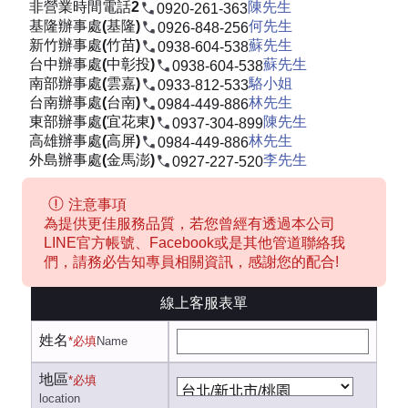
非營業時間電話2
陳先生
0920-261-363
基隆辦事處(基隆)
何先生
0926-848-256
新竹辦事處(竹苗)
蘇先生
0938-604-538
台中辦事處(中彰投)
蘇先生
0938-604-538
南部辦事處(雲嘉)
駱小姐
0933-812-533
台南辦事處(台南)
林先生
0984-449-886
東部辦事處(宜花東)
陳先生
0937-304-899
高雄辦事處(高屏)
林先生
0984-449-886
外島辦事處(金馬澎)
李先生
0927-227-520
注意事項
為提供更佳服務品質，若您曾經有透過本公司
LINE官方帳號、Facebook或是其他管道聯絡我
們，請務必告知專員相關資訊，感謝您的配合!
線上客服表單
姓名
*必填
Name
地區
*必填
location