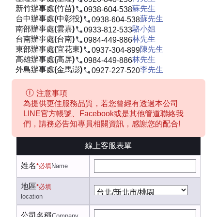
新竹辦事處(竹苗)
蘇先生
0938-604-538
台中辦事處(中彰投)
蘇先生
0938-604-538
南部辦事處(雲嘉)
駱小姐
0933-812-533
台南辦事處(台南)
林先生
0984-449-886
東部辦事處(宜花東)
陳先生
0937-304-899
高雄辦事處(高屏)
林先生
0984-449-886
外島辦事處(金馬澎)
李先生
0927-227-520
注意事項
為提供更佳服務品質，若您曾經有透過本公司
LINE官方帳號、Facebook或是其他管道聯絡我
們，請務必告知專員相關資訊，感謝您的配合!
線上客服表單
姓名
*必填
Name
地區
*必填
location
公司名稱
Company