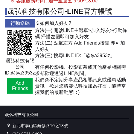
※ 客服服務時間 : 週一至週五 9:00~18:00
晟弘科技有限公司-LINE官方帳號
行動條碼
※如何加入好友?
方法(一) 開啟LINE主選單>加入好友>行動條
碼 掃描左圖即可加入好友
方法(二) 點擊左方 Add Friends按鈕 即可加
入好友
方法(三) 搜尋LINE ID:「@tya3953z」
晟弘科技有限
公司
有任何投影機、投影布幕或其他產品相關需
ID:@tya3953z
求都歡迎透過LINE詢問。
我們會不定期分享產品相關訊息或優惠活動
Add
資訊，歡迎您將晟弘科技加為好友，隨時掌
Friends
握我們的最新動態! : )
晟弘科技有限公司
新北市泰山區辭修路10之13號
(02) 8531-6469