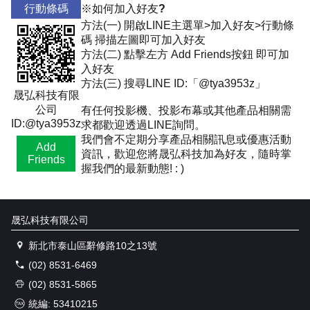
行動條碼
※如何加入好友?
方法(一) 開啟LINE主選單>加入好友>行動條
碼 掃描左圖即可加入好友
方法(二) 點擊左方 Add Friends按鈕 即可加
入好友
方法(三) 搜尋LINE ID:「@tya3953z」
晟弘科技有限
公司
有任何投影機、投影布幕或其他產品相關需
ID:@tya3953z
求都歡迎透過LINE詢問。
我們會不定期分享產品相關訊息或優惠活動
Add
資訊，歡迎您將晟弘科技加為好友，隨時掌
Friends
握我們的最新動態! : )
晟弘科技有限公司
新北市泰山區辭修路10之13號
(02) 8531-6469
(02) 8531-5865
統編: 53410215