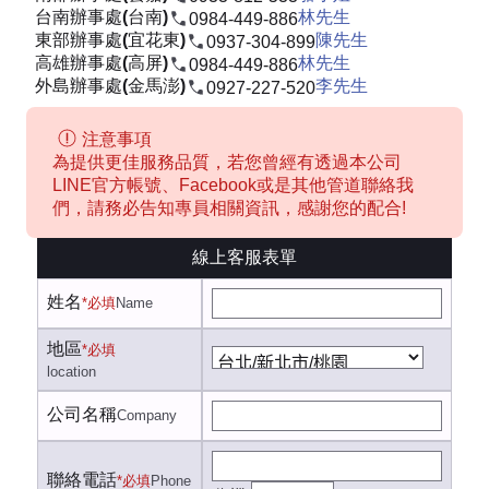
台南辦事處(台南)
林先生
0984-449-886
東部辦事處(宜花東)
陳先生
0937-304-899
高雄辦事處(高屏)
林先生
0984-449-886
外島辦事處(金馬澎)
李先生
0927-227-520
注意事項
為提供更佳服務品質，若您曾經有透過本公司
LINE官方帳號、Facebook或是其他管道聯絡我
們，請務必告知專員相關資訊，感謝您的配合!
線上客服表單
姓名
*必填
Name
地區
*必填
location
公司名稱
Company
聯絡電話
*必填
Phone