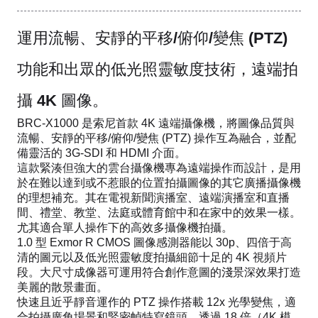
運用流暢、安靜的平移/俯仰/變焦 (PTZ)
功能和出眾的低光照靈敏度技術，遠端拍
攝 4K 圖像。
BRC-X1000 是索尼首款 4K 遠端攝像機，將圖像品質與
流暢、安靜的平移/俯仰/變焦 (PTZ) 操作互為融合，並配
備靈活的 3G-SDI 和 HDMI 介面。
這款緊湊但強大的雲台攝像機專為遠端操作而設計，是用
於在難以達到或不惹眼的位置拍攝圖像的其它廣播攝像機
的理想補充。其在電視新聞演播室、遠端演播室和直播
間、禮堂、教堂、法庭或體育館中和在家中的效果一樣。
尤其適合單人操作下的高效多攝像機拍攝。
1.0 型 Exmor R CMOS 圖像感測器能以 30p、四倍于高
清的圖元以及低光照靈敏度拍攝細節十足的 4K 視頻片
段。大尺寸成像器可運用符合創作意圖的淺景深效果打造
美麗的散景畫面。
快速且近乎靜音運作的 PTZ 操作搭載 12x 光學變焦，適
合拍攝廣角場景和緊密幀特寫鏡頭，透過 18 倍（4K 模