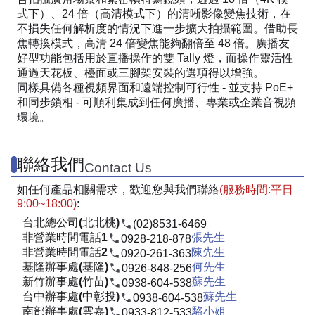
式下）、24 倍（高清模式下）的清晰影像變焦技術，在
不損失任何解析度的情況下進一步擴大拍攝範圍。借助長
焦轉換模式，高清 24 倍變焦能夠翻倍至 48 倍。廣播友
好型功能包括用於直播操作的雙 Tally 燈，而操作靈活性
通過天花板、檯面或三腳架安裝的選項得以增強。
同樣具備各種視頻界面和遠端控制可行性 - 並支持 PoE+
和同步鎖相 - 可順利集成到任何廣播、專業或企業音視頻
環境。
聯絡我們
Contact Us
如任何產品相關需求，歡迎您與我們聯絡
(服務時間:平日
9:00~18:00)
:
台北總公司(北北桃)
(02)8531-6469
非營業時間電話1
張先生
0928-218-878
非營業時間電話2
陳先生
0920-261-363
基隆辦事處(基隆)
何先生
0926-848-256
新竹辦事處(竹苗)
蘇先生
0938-604-538
台中辦事處(中彰投)
蘇先生
0938-604-538
南部辦事處(雲嘉)
駱小姐
0933-812-533