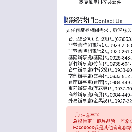
麥克風吊掛安裝套件
聯絡我們
Contact Us
如任何產品相關需求，歡迎您與
台北總公司(北北桃)
(02)853
非營業時間電話1
0928-218-
非營業時間電話2
0920-261-
基隆辦事處(基隆)
0926-848
新竹辦事處(竹苗)
0938-604
台中辦事處(中彰投)
0938-60
南部辦事處(雲嘉)
0933-812
台南辦事處(台南)
0984-449
東部辦事處(宜花東)
0937-30
高雄辦事處(高屏)
0984-449
外島辦事處(金馬澎)
0927-22
注意事項
為提供更佳服務品質，若您曾
Facebook或是其他管道