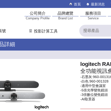
首頁
最新消息
公司簡介
品牌總覽
服務項目
Company Profile
Brand List
Service
帳號
投影計算工具
產品詳細
logitech R
全功能視訊
-石墨灰:960-00131
-白色:960-001328
-適用中型會議室
-5倍光學變焦鏡頭
-3倍數位變焦鏡頭
-AI取景器