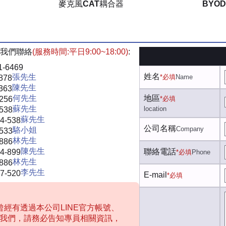
麥克風CAT耦合器
BYO
我們聯絡
(服務時間:平日9:00~18:00)
:
1-6469
姓名
張先生
*必填
Name
878
陳先生
363
何先生
地區
-256
*必填
蘇先生
location
-538
蘇先生
4-538
公司名稱
Company
駱小姐
-533
林先生
-886
陳先生
聯絡電話
4-899
*必填
Phone
林先生
-886
李先生
7-520
E-mail
*必填
經有透過本公司LINE官方帳號、
聯絡我們，請務必告知專員相關資訊，