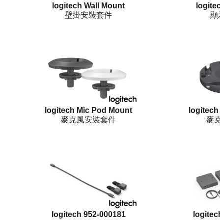
logitech Wall Mount
logite
壁掛安裝套件
顯
logitech Mic Pod Mount
logitech
麥克風安裝套件
麥
logitech 952-000181
logite