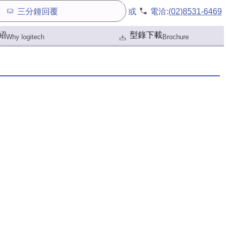
三分鐘回覆
或
電洽:
(02)8531-6469
紹
型錄下載
Why logitech
Brochure