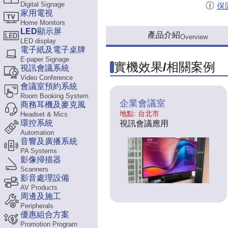
Digital Signage
保
家用電視
Home Monitors
LED顯示屏
產品介紹
Overview
LED display
電子紙及電子桌牌
E-paper Signage
實機效果/相關案例
視訊會議系統
Video Conference
會議室預約系統
Room Booking System
企業會議室
商務耳機及麥克風
地點: 台北市
Headset & Mics
環控系統
視訊會議應用
Automation
音響及廣播系統
PA Systems
影像掃描器
Scanners
影音處理設備
AV Products
周邊及施工
Peripherals
優惠組合方案
Promotion Program