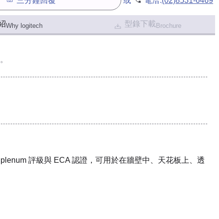
三分鐘回覆
或
電洽:
(02)8531-6469
紹
型錄下載
Why logitech
Brochure
。
具有 plenum 評級與 ECA 認證，可用於在牆壁中、天花板上、透