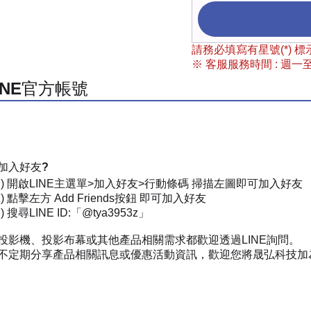
請務必填寫有星號(*)
※ 客服服務時間 : 週一至週
INE官方帳號
加入好友?
一) 開啟LINE主選單>加入好友>行動條碼 掃描左圖即可加入好友
) 點擊左方 Add Friends按鈕 即可加入好友
 搜尋LINE ID:「@tya3953z」
投影機、投影布幕或其他產品相關需求都歡迎透過LINE詢問。
不定期分享產品相關訊息或優惠活動資訊，歡迎您將晟弘科技加為好