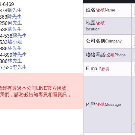
1-6469
姓名
張先生
*必填
Name
878
陳先生
363
何先生
地區
-256
*必填
蘇先生
location
-538
蘇先生
4-538
公司名稱
Company
駱小姐
-533
林先生
-886
陳先生
聯絡電話
4-899
*必填
Phone
林先生
-886
李先生
7-520
E-mail
*必填
經有透過本公司LINE官方帳號、
聯絡我們，請務必告知專員相關資訊，
內容
*必填
Message