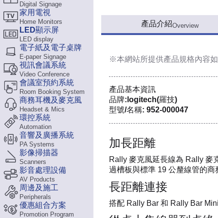
Digital Signage
家用電視
Home Monitors
產品介紹
Overview
LED顯示屏
LED display
電子紙及電子桌牌
E-paper Signage
※本網站所提供
產品規格內容
如
視訊會議系統
Video Conference
會議室預約系統
產品基本資訊
Room Booking System
品牌:logitech(羅技)
商務耳機及麥克風
Headset & Mics
型號/名稱: 952-000047
環控系統
Automation
音響及廣播系統
加長距離
PA Systems
影像掃描器
Rally 麥克風延長線為 Rall
Scanners
過槽板與標準 19 公釐線管的
影音處理設備
AV Products
長距離連接
周邊及施工
Peripherals
搭配 Rally Bar 和 Rally
優惠組合方案
Promotion Program