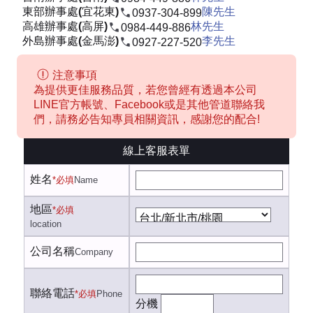
東部辦事處(宜花東)
陳先生
0937-304-899
高雄辦事處(高屏)
林先生
0984-449-886
外島辦事處(金馬澎)
李先生
0927-227-520
注意事項
為提供更佳服務品質，若您曾經有透過本公司
LINE官方帳號、Facebook或是其他管道聯絡我
們，請務必告知專員相關資訊，感謝您的配合!
線上客服表單
姓名
*必填
Name
地區
*必填
location
公司名稱
Company
聯絡電話
*必填
Phone
分機