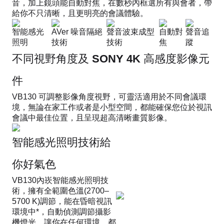
音，加上鏡頭能自動對焦，在數秒內框選所有與會者，帶
給你不只清晰，且更明亮的會議體驗。
智能感光
AVer 噪音隔絕
聲音波束成型
自動對
聲音追
照明
技術
技術
焦
蹤
不同視野角度及 SONY 4K 高感度影像元
件
VB130 可調整影像角度視野，可靈活適用於不同會議環
境，無論在家工作或者是小型空間，都能確保您位於視訊
會議中最佳位置，且呈現超高清晰畫質影像。
智能感光照明技術給
你好氣色
VB130內崁智能感光照明技
術，擁有全範圍色溫(2700–
5700 K)調節，能在昏暗視訊
環境中*，自動偵測調節攝影
機燈光，讓你在任何環境，都