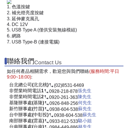
色溫按鍵
補光燈亮度按鍵
延伸麥克風孔
DC 12V
USB Type A (僅供安裝無線模組)
網路
USB Type-B (連接電腦)
聯絡我們
Contact Us
如任何產品相關需求，歡迎您與我們聯絡
(服務時間:平日
9:00~18:00)
:
台北總公司(北北桃)
(02)8531-6469
非營業時間電話1
張先生
0928-218-878
非營業時間電話2
陳先生
0920-261-363
基隆辦事處(基隆)
何先生
0926-848-256
新竹辦事處(竹苗)
蘇先生
0938-604-538
台中辦事處(中彰投)
蘇先生
0938-604-538
南部辦事處(雲嘉)
駱小姐
0933-812-533
台南辦事處(台南)
林先生
0984-449-886