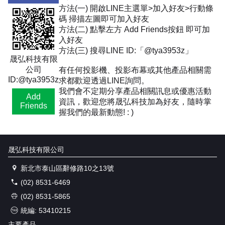
方法(一) 開啟LINE主選單>加入好友>行動條
碼 掃描左圖即可加入好友
方法(二) 點擊左方 Add Friends按鈕 即可加
入好友
方法(三) 搜尋LINE ID:「@tya3953z」
晟弘科技有限
公司
有任何投影機、投影布幕或其他產品相關需
ID:@tya3953z
求都歡迎透過LINE詢問。
我們會不定期分享產品相關訊息或優惠活動
Add
資訊，歡迎您將晟弘科技加為好友，隨時掌
Friends
握我們的最新動態! : )
晟弘科技有限公司
新北市泰山區辭修路10之13號
(02) 8531-6469
(02) 8531-5865
統編: 53410215
主要產品