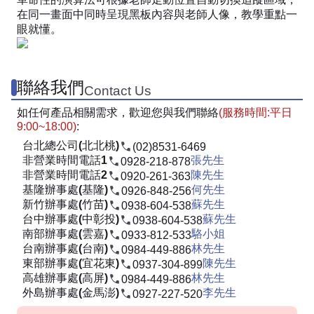
在同一畫面中同時呈現黑板內容與老師人像，教學重點一
眼就懂。
聯絡我們
Contact Us
如任何產品相關需求，歡迎您與我們聯絡
(服務時間:平日
9:00~18:00)
:
台北總公司(北北桃)
(02)8531-6469
非營業時間電話1
張先生
0928-218-878
非營業時間電話2
陳先生
0920-261-363
基隆辦事處(基隆)
何先生
0926-848-256
新竹辦事處(竹苗)
蘇先生
0938-604-538
台中辦事處(中彰投)
蘇先生
0938-604-538
南部辦事處(雲嘉)
駱小姐
0933-812-533
台南辦事處(台南)
林先生
0984-449-886
東部辦事處(宜花東)
陳先生
0937-304-899
高雄辦事處(高屏)
林先生
0984-449-886
外島辦事處(金馬澎)
李先生
0927-227-520