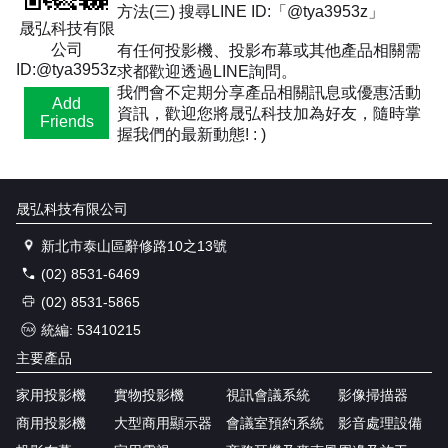
方法(三) 搜尋LINE ID:「@tya3953z」
晟弘科技有限
公司
有任何投影機、投影布幕或其他產品相關需
ID:@tya3953z
求都歡迎透過LINE詢問。
我們會不定期分享產品相關訊息或優惠活動
Add
資訊，歡迎您將晟弘科技加為好友，隨時掌
Friends
握我們的最新動態! : )
晟弘科技有限公司
新北市泰山區辭修路10之13號
(02) 8531-6469
(02) 8531-5865
統編: 53410215
主要產品
家用投影機
實物投影機
視訊會議系統
影像掃描器
商用投影機
大型商用顯示器
會議室預約系統
影音處理設備