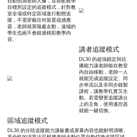
自動偵測老師人像，並搭配教學
目標所設定的追蹤模式，針對教
室全場或特定區域進行動態追
蹤，不需穿戴任何裝置或感應
器，老師就算隨處走動，遠端的
學生也絕不會錯過精彩教學內
容。
講者追蹤模式
DL30 的超強鎖定與抗
擾能力讓老師能在教室
內自由移動，老師一人
就能完成追蹤設定、同
步串流以及非同步錄製
課程，讓教學扎實又生
動。若需變更追蹤講台
上的主角，使用遙控器
就能一鍵切換。
區域追蹤模式
DL30 的分段追蹤能力讓板書或屏幕內容也能鮮明清晰。
革命性的演算法可根據老師走動位置自動切換追蹤區域，