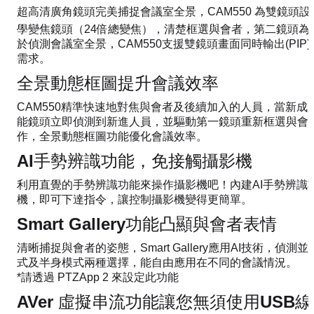
超高清廣角鏡頭完美捕捉會議室全景，CAM550 為雙鏡頭設計
學變焦鏡頭（24倍總變焦），清楚框選與會者，第二鏡頭為9
於偵測會議室全景，CAM550支援雙鏡頭畫面同時輸出(PIP)
需求。
全景動態框圖提升會議效率
CAM550精準快速地對焦與會者及後續加入的人員，當新
能鏡頭立即偵測到新進人員，並驅動第一鏡頭重新框選與會
作，全景動態框圖功能優化會議效率。
AI手勢辨識功能，免接觸攝影機
利用直覺的手勢辨識功能來操作攝影機吧！內建AI手勢辨識
機，即可下達指令，讓控制攝影機變得更簡單。
Smart Gallery功能凸顯與會者表情
清晰捕捉與會者的姿態，Smart Gallery應用AI技術，偵
式及半身模式兩種選擇，能自由應用在不同的會議情況。
*請透過 PTZApp 2 來設定此功能
AVer 虛擬串流功能讓您無須使用USB