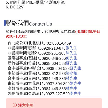
網路孔帶 PoE+供電/IP 影像串流
DC 12V
聯絡我們
Contact Us
如任何產品相關需求，歡迎您與我們聯絡
(服務時間:平日
9:00~18:00)
:
台北總公司(北北桃)
(02)8531-6469
非營業時間電話1
張先生
0928-218-878
非營業時間電話2
陳先生
0920-261-363
基隆辦事處(基隆)
何先生
0926-848-256
新竹辦事處(竹苗)
蘇先生
0938-604-538
台中辦事處(中彰投)
蘇先生
0938-604-538
南部辦事處(雲嘉)
駱小姐
0933-812-533
台南辦事處(台南)
林先生
0984-449-886
東部辦事處(宜花東)
陳先生
0937-304-899
高雄辦事處(高屏)
林先生
0984-449-886
外島辦事處(金馬澎)
李先生
0927-227-520
注意事項