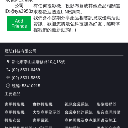
公司
有任何投影機、投影布幕或其他產品相關需
ID:@tya3953z
求都歡迎透過LINE詢問。
我們會不定期分享產品相關訊息或優惠活動
Add
資訊，歡迎您將晟弘科技加為好友，隨時掌
Friends
握我們的最新動態! : )
晟弘科技有限公司
新北市泰山區辭修路10之13號
(02) 8531-6469
(02) 8531-5865
統編: 53410215
主要產品
家用投影機
實物投影機
視訊會議系統
影像掃描器
商用投影機
大型商用顯示器
會議室預約系統
影音處理設備
投影布幕
家用電視
商務耳機及麥克風
周邊及施工