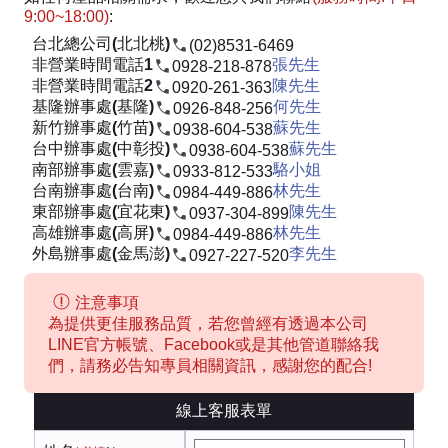
9:00~18:00)
:
台北總公司(北北桃)
(02)8531-6469
非營業時間電話1
張先生
0928-218-878
非營業時間電話2
陳先生
0920-261-363
基隆辦事處(基隆)
何先生
0926-848-256
新竹辦事處(竹苗)
蘇先生
0938-604-538
台中辦事處(中彰投)
蘇先生
0938-604-538
南部辦事處(雲嘉)
駱小姐
0933-812-533
台南辦事處(台南)
林先生
0984-449-886
東部辦事處(宜花東)
陳先生
0937-304-899
高雄辦事處(高屏)
林先生
0984-449-886
外島辦事處(金馬澎)
李先生
0927-227-520
注意事項
為提供更佳服務品質，若您曾經有透過本公司
LINE官方帳號、Facebook或是其他管道聯絡我
們，請務必告知專員相關資訊，感謝您的配合!
線上客服表單