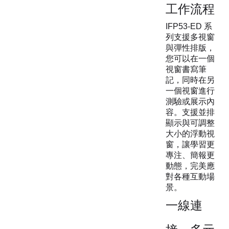
工作流程
IFP53-ED 系
列支援多視窗
與彈性排版，
您可以在一個
視窗書寫筆
記，同時在另
一個視窗進行
測驗或展示內
容。支援並排
顯示與可調整
大小的浮動視
窗，讓學習更
專注、簡報更
動態，完美應
對各種互動場
景。
一線連