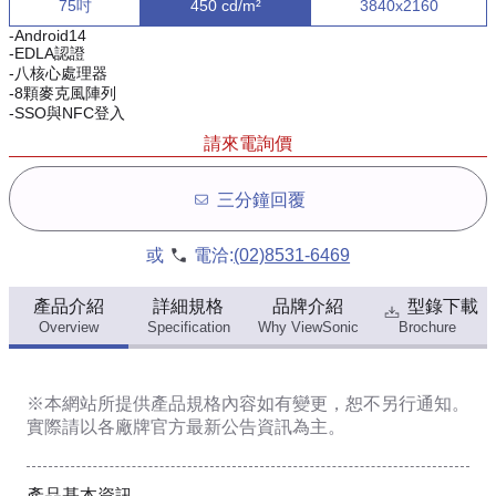
75吋
450 cd/m²
3840x2160
-Android14
-EDLA認證
-八核心處理器
-8顆麥克風陣列
-SSO與NFC登入
請來電詢價
三分鐘回覆
或
電洽:
(02)8531-6469
產品介紹
詳細規格
品牌介紹
型錄下載
Overview
Specification
Why ViewSonic
Brochure
※本網站所提供
產品規格內容
如有變更，恕不另行通知。
實際請以各廠牌官方最新公告資訊為主。
產品基本資訊