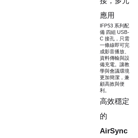
接，多元
應用
IFP53 系列配
備 四組 USB-
C 接孔，只需
一條線即可完
成影音播放、
資料傳輸與設
備充電。讓教
學與會議環境
更加簡潔，兼
顧高效與便
利。
高效穩定
的
AirSync