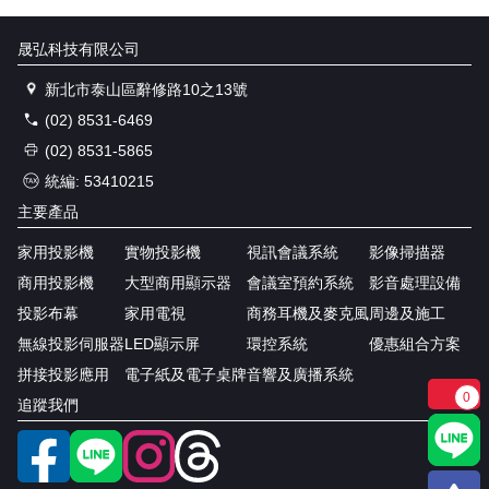
晟弘科技有限公司
新北市泰山區辭修路10之13號
(02) 8531-6469
(02) 8531-5865
統編: 53410215
主要產品
家用投影機
實物投影機
視訊會議系統
影像掃描器
商用投影機
大型商用顯示器
會議室預約系統
影音處理設備
投影布幕
家用電視
商務耳機及麥克風
周邊及施工
無線投影伺服器
LED顯示屏
環控系統
優惠組合方案
拼接投影應用
電子紙及電子桌牌
音響及廣播系統
0
追蹤我們