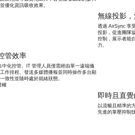
並優化資訊吸收效果。
無線投影，
透過 AirSyn
投影，促進團隊
控制，展示者能
力。
控管效率
備的集中化控管。IT 管理人員僅需經由單一遠端儀
工作排程、發送多媒體播報並同時操作多台顯
一致性並隨時處於就緒狀態。
授權
即時且直覺
以流暢且精準的
先進的掌壓抑制