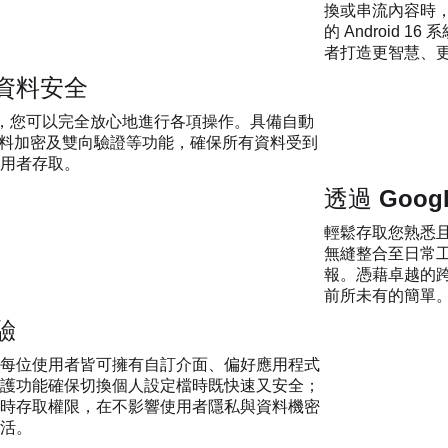
換或串流內容時，都
的 Android
者打造更智慧、
資料安全
A 認證，您可以完全放心地進行各項操作。具備自動
tect、資料加密及雙向驗證等功能，確保所有資料受到
用者存取。
透過 Goog
輕鬆存取您熟悉且信賴
無縫整合至日常
報。憑藉卓越的
前所未有的簡單
驗
每位使用者皆可擁有自訂介面、偏好應用程式
護功能確保切換個人設定檔時既快速又安全；
時存取權限，在不影響使用者隱私與資料機密
活。