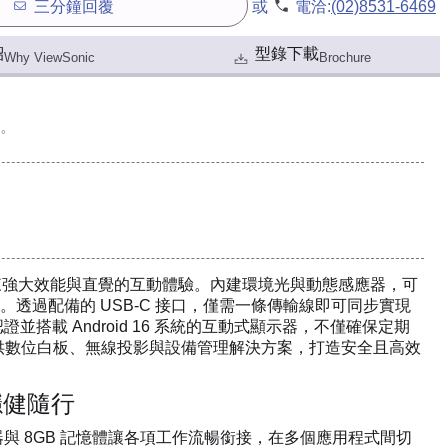
三分鐘回覆
或
電洽:
(02)8531-6469
紹
型錄下載
Why ViewSonic
Brochure
。
教室或會議室帶來強大效能與直覺的互動體驗。內建環境光與動態感應器，可
過配備的 USB-C 接口，僅需一條傳輸線即可同步實現
並搭載 Android 16 系統的互動式顯示器，不僅確保定期
業軟體，提供數位白板、無線投影與設備管理解決方案，打造安全且高效
穩健隨行
與 8GB 記憶體讓各項工作流暢銜接，在多個應用程式間切