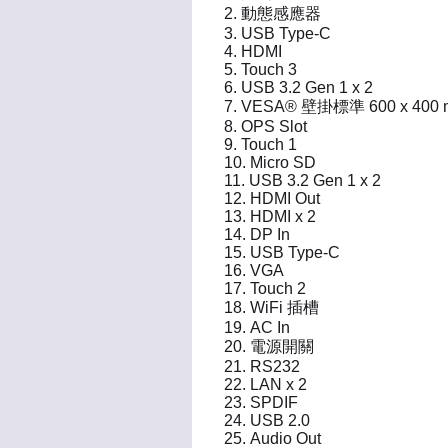
動態感應器
USB Type-C
HDMI
Touch 3
USB 3.2 Gen 1 x 2
VESA® 壁掛標準 600 x 400
OPS Slot
Touch 1
Micro SD
USB 3.2 Gen 1 x 2
HDMI Out
HDMI x 2
DP In
USB Type-C
VGA
Touch 2
WiFi 插槽
AC In
電源開關
RS232
LAN x 2
SPDIF
USB 2.0
Audio Out