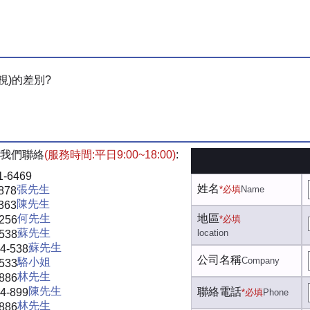
視)的差別?
我們聯絡
(服務時間:平日9:00~18:00)
:
1-6469
姓名
張先生
*必填
Name
878
陳先生
363
何先生
地區
-256
*必填
蘇先生
location
-538
蘇先生
4-538
公司名稱
Company
駱小姐
-533
林先生
-886
陳先生
聯絡電話
4-899
*必填
Phone
林先生
-886