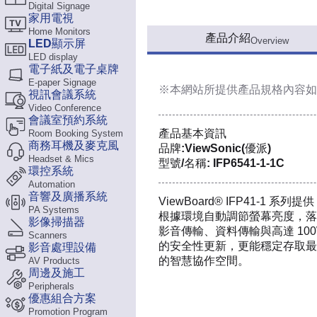
Digital Signage
家用電視
Home Monitors
產品介紹
Overview
LED顯示屏
LED display
電子紙及電子桌牌
E-paper Signage
※本網站所提供
產品規格內容
如
視訊會議系統
Video Conference
會議室預約系統
產品基本資訊
Room Booking System
商務耳機及麥克風
品牌:ViewSonic(優派)
Headset & Mics
型號/名稱: IFP6541-1-1C
環控系統
Automation
音響及廣播系統
ViewBoard® IFP41-
PA Systems
根據環境自動調節螢幕亮度，落
影像掃描器
影音傳輸、資料傳輸與高達 100
Scanners
的安全性更新，更能穩定存取最新 
影音處理設備
的智慧協作空間。
AV Products
周邊及施工
Peripherals
優惠組合方案
Promotion Program