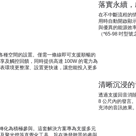
落實永續，
在不中斷流程的情
用時自動開啟顯示器
與優異的能源效率分
（*65-98 吋型
簡化各種空間的設置。僅需一條線即可支援順暢的
及觸控回饋，同時提供高達 100W 的電力為
表環境更整潔、設置更快速，讓您能投入更多
清晰沉浸的
透過支援回音消除
8 公尺內的發言
充沛的音訊效果
被動接收轉化為積極參與。這套解決方案專為支援多元
及聚光燈等直覺化工具，旨在激發聽眾的參與