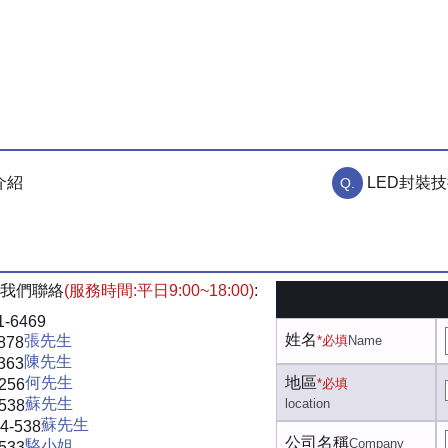
介紹
LED封裝技
我們聯絡
(服務時間:平日9:00~18:00)
:
1-6469
姓名
張先生
*必填
Name
878
陳先生
363
何先生
地區
-256
*必填
蘇先生
location
-538
蘇先生
4-538
公司名稱
Company
駱小姐
-533