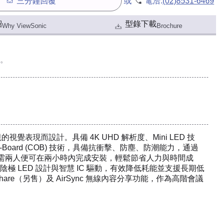
三分鐘回覆
或
電洽:
(02)8531-6469
紹
型錄下載
Why ViewSonic
Brochure
。
企業環境的視覺表現而設計。具備 4K UHD 解析度、Mini LED 技
on-Board (COB) 技術，具備抗衝擊、防塵、防潮能力，通過
示功能，只需兩人便可在兩小時內完成安裝，輕鬆節省人力與時間成
 LED 設計與智慧 IC 驅動，有效降低耗能並支援長期低
hare（另售）及 AirSync 無線內容分享功能，作為高階會議