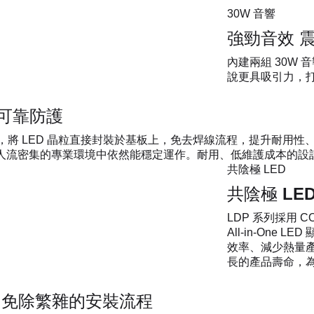
30W 音響
強勁音效 
內建兩組 30W
說更具吸引力，
供可靠防護
術，將 LED 晶粒直接封裝於基板上，免去焊線流程，提升耐用性、
能，在人流密集的專業環境中依然能穩定運作。耐用、低維護成本的
共陰極 LED
共陰極 LE
LDP 系列採用 
All-in-One
效率、減少熱量
長的產品壽命，
合設計 免除繁雜的安裝流程