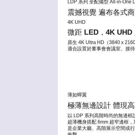
LDP 系列 全配備型 All-in-One
震撼視覺 遍布各式
4K UHD
微距 LED，4K UH
原生 4K Ultra HD（384
適合設置於董事會會議室、接待
薄如蟬翼
極薄無邊設計 體現
以 LDP 系列高階時尚的無邊
超薄機身搭配 6mm 超窄邊
是企業大廳、高階展示空間或行
衝擊。