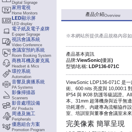
Digital Signage
家用電視
Home Monitors
產品介紹
Overview
LED顯示屏
LED display
電子紙及電子桌牌
E-paper Signage
※本網站所提供
產品規格內容
如
視訊會議系統
Video Conference
會議室預約系統
產品基本資訊
Room Booking System
品牌:ViewSonic(優派)
商務耳機及麥克風
Headset & Mics
型號/名稱: LDP136-071C
環控系統
Automation
音響及廣播系統
ViewSonic LDP136-071
PA Systems
術、600 nits 亮度與 10,
影像掃描器
IP54 與 IK08 防護等級
Scanners
本。31mm 超薄機身與近乎無
影音處理設備
功耗運作。內建專為流暢協作設計的 
AV Products
室、培訓室與董事會會議室未來化
周邊及施工
Peripherals
完美像素 簡單呈現
優惠組合方案
Promotion Program