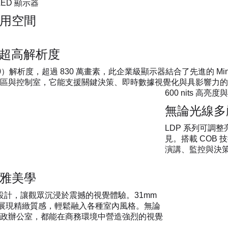
 LED 顯示器
商用空間
D 超高解析度
0 x 2160）解析度，超過 830 萬畫素，此企業級顯示器結合了先進的
區與控制室，它能支援關鍵決策、即時數據視覺化與具影響力的
600 nits 高亮度與
無論光線多
LDP 系列可調整
見。搭載 COB 
演講、監控與決
高雅美學
框設計，讓觀眾沉浸於震撼的視覺體驗。31mm
框，展現精緻質感，輕鬆融入各種室內風格。無論
政辦公室，都能在商務環境中營造強烈的視覺