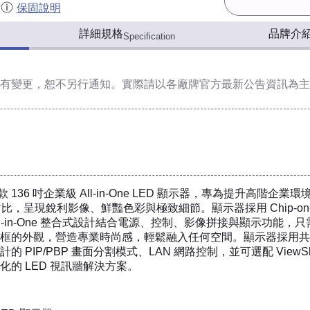
保固說明
詳細規格
品牌介
Specification
有變更，恕不另行通知。實際請以各廠牌官方最新公告資訊為主
C 是一款 136 吋企業級 All-in-One LED 顯示器，專為提升高階
000:1 對比，呈現銳利影像、鮮豔色彩與極致細節。顯示器採用 Chip-
認證。All-in-One 整合式設計結合電源、控制、影像拼接與顯
邊框的外觀，營造專業時尚感，輕鬆融入任何空間。顯示器採用共陰極
PIP/PBP 畫面分割模式、LAN 網路控制，並可選配 ViewS
的 LED 視訊牆解決方案。