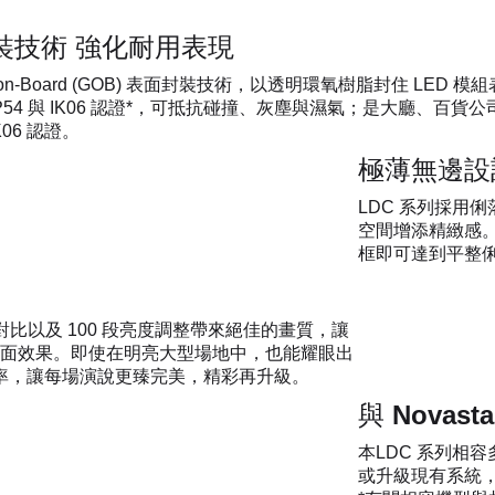
裝技術 強化耐用表現​​
e-on-Board (GOB) 表面封裝技術，以透明環氧樹脂封住 
54 與 IK06 認證*，可抵抗碰撞、灰塵與濕氣；是大廳、百貨
06 認證。​
極薄無邊設
LDC 系列採用俐
空間增添精緻感。
框即可達到平整
0:1 高對比以及 100 段亮度調整帶來絕佳的畫質，讓
面效果。即使在明亮大型場地中，也能耀眼出
速更新率，讓每場演說更臻完美，精彩再升級。​
與 Novas
本LDC 系列相容
或升級現有系統，