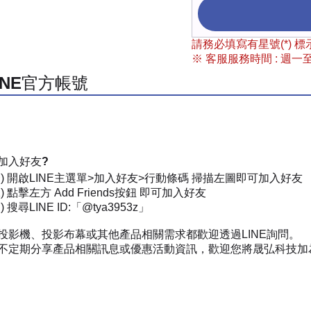
請務必填寫有星號(*)
※ 客服服務時間 : 週一至週
INE官方帳號
加入好友?
一) 開啟LINE主選單>加入好友>行動條碼 掃描左圖即可加入好友
) 點擊左方 Add Friends按鈕 即可加入好友
 搜尋LINE ID:「@tya3953z」
投影機、投影布幕或其他產品相關需求都歡迎透過LINE詢問。
不定期分享產品相關訊息或優惠活動資訊，歡迎您將晟弘科技加為好