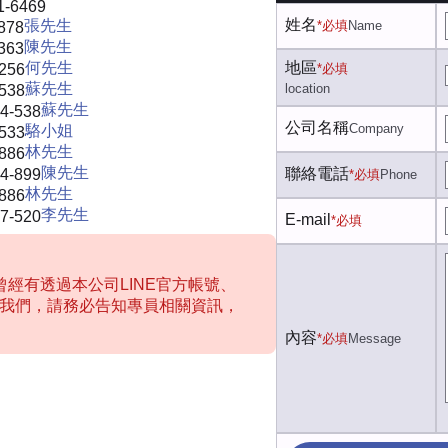
1-6469
姓名
張先生
*必填
Name
878
陳先生
363
何先生
地區
-256
*必填
蘇先生
location
-538
蘇先生
4-538
公司名稱
Company
駱小姐
-533
林先生
-886
陳先生
聯絡電話
4-899
*必填
Phone
林先生
-886
李先生
7-520
E-mail
*必填
經有透過本公司LINE官方帳號、
聯絡我們，請務必告知專員相關資訊，
內容
*必填
Message