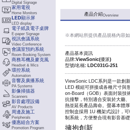
Digital Signage
家用電視
Home Monitors
產品介紹
Overview
LED顯示屏
LED display
電子紙及電子桌牌
E-paper Signage
※本網站所提供
產品規格內容
如
視訊會議系統
Video Conference
會議室預約系統
產品基本資訊
Room Booking System
品牌:ViewSonic(優派)
商務耳機及麥克風
Headset & Mics
型號/名稱: LDC031G-251
環控系統
Automation
音響及廣播系統
ViewSonic LDC系列是一
PA Systems
LED 模組可拼接成各種尺寸與形狀
影像掃描器
on-Board（GOB）表面封
Scanners
抗撞擊，特別適合安裝於大廳、
影音處理設備
熱並延長產品壽命。螢幕本體厚度
AV Products
控制盒採用 1U 機架式設計，
周邊及施工
Peripherals
制系統，方便整合現有影音基礎
優惠組合方案
擁抱創新
Promotion Program