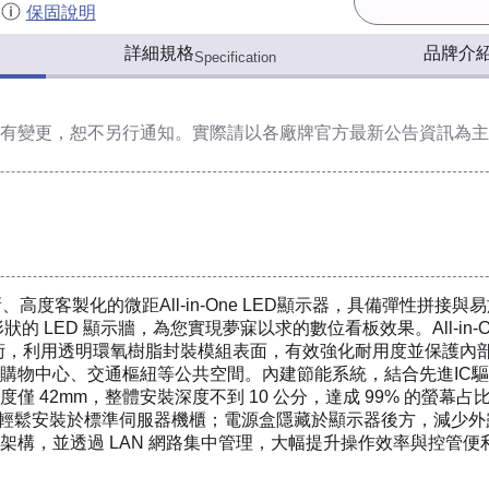
保固說明
詳細規格
品牌介
Specification
有變更，恕不另行通知。實際請以各廠牌官方最新公告資訊為主
款創新、高度客製化的微距All-in-One LED顯示器，具備彈性拼
的 LED 顯示牆，為您實現夢寐以求的數位看板效果。All-in-O
裝技術，利用透明環氧樹脂封裝模組表面，有效強化耐用度並保護內部元件
購物中心、交通樞紐等公共空間。內建節能系統，結合先進IC驅
僅 42mm，整體安裝深度不到 10 公分，達成 99% 的螢
可輕鬆安裝於標準伺服器機櫃；電源盒隱藏於顯示器後方，減少外露線
架構，並透過 LAN 網路集中管理，大幅提升操作效率與控管便