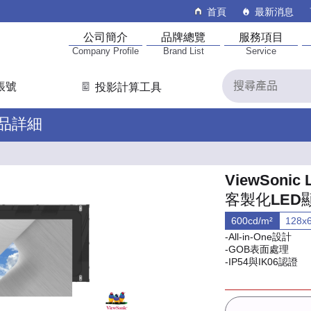
首頁
最新消息
公司簡介
品牌總覽
服務項目
Company Profile
Brand List
Service
帳號
投影計算工具
產品詳細
ViewSonic 
客製化LED
600cd/m²
128x
-All-in-One設計
-GOB表面處理
-IP54與IK06認證