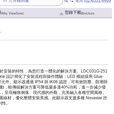
三分鐘回覆
或
電洽:
(02)8531-6469
紹
型錄下載
Why ViewSonic
Brochure
。
接與易於安裝的特性，為您打造一體化的解決方案。LDC031G-251
ne 設計簡化了安裝流程與操作體驗；LED 模組採用 Glue-
。顯示器通過 IP54 與 IK06 認證，可有效防塵、防潮與
動，較傳統解決方案可降低最多達40%功耗，進一步減少發
幕占比，呈現極致俐落、現代感的外觀，完美融入各種空間風格。
材，優化整體安裝美感。此顯示器支援多種 Novastar 控
利性。