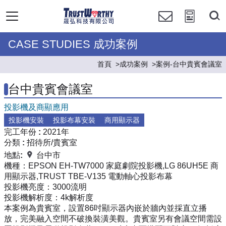
CASE STUDIES 成功案例
首頁
成功案例
案例-台中貴賓會議室
台中貴賓會議室
投影機及商顯應用
投影機安裝
投影布幕安裝
商用顯示器
完工年份 :
2021年
分類 :
招待所/貴賓室
地點:
台中市
機種：
EPSON EH-TW7000 家庭劇院投影機,LG 86UH5E 商
用顯示器,TRUST TBE-V135 電動軸心投影布幕
投影機亮度：
3000流明
投影機解析度：
4k解析度
本案例為貴賓室，設置86吋顯示器內嵌於牆內並採直立播
放，完美融入空間不破換裝潢美觀。貴賓室另有會議空間需設