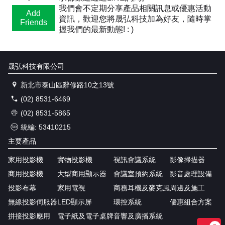
我們會不定期分享產品相關訊息或優惠活動
Add
資訊，歡迎您將晟弘科技加為好友，隨時掌
Friends
握我們的最新動態! : )
晟弘科技有限公司
新北市泰山區辭修路10之13號
(02) 8531-6469
(02) 8531-5865
統編: 53410215
主要產品
家用投影機
實物投影機
視訊會議系統
影像掃描器
商用投影機
大型商用顯示器
會議室預約系統
影音處理設備
投影布幕
家用電視
商務耳機及麥克風
周邊及施工
無線投影伺服器
LED顯示屏
環控系統
優惠組合方案
拼接投影應用
電子紙及電子桌牌
音響及廣播系統