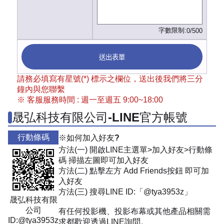
字數限制:
0/500
送出表單
請務必填寫有星號(*) 標示之欄位，送出後我們將三分
鐘內與您聯繫
※ 客服服務時間 : 週一至週五 9:00~18:00
晟弘科技有限公司-LINE官方帳號
行動條碼
※如何加入好友?
方法(一) 開啟LINE主選單>加入好友>行動條
碼 掃描左圖即可加入好友
方法(二) 點擊左方 Add Friends按鈕 即可加
入好友
方法(三) 搜尋LINE ID:「@tya3953z」
晟弘科技有限
公司
有任何投影機、投影布幕或其他產品相關需
ID:@tya3953z
求都歡迎透過LINE詢問。