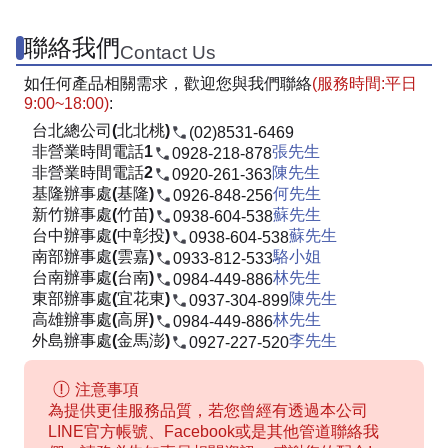
聯絡我們
Contact Us
如任何產品相關需求，歡迎您與我們聯絡
(服務時間:平日
9:00~18:00)
:
台北總公司(北北桃)
(02)8531-6469
非營業時間電話1
張先生
0928-218-878
非營業時間電話2
陳先生
0920-261-363
基隆辦事處(基隆)
何先生
0926-848-256
新竹辦事處(竹苗)
蘇先生
0938-604-538
台中辦事處(中彰投)
蘇先生
0938-604-538
南部辦事處(雲嘉)
駱小姐
0933-812-533
台南辦事處(台南)
林先生
0984-449-886
東部辦事處(宜花東)
陳先生
0937-304-899
高雄辦事處(高屏)
林先生
0984-449-886
外島辦事處(金馬澎)
李先生
0927-227-520
注意事項
為提供更佳服務品質，若您曾經有透過本公司
LINE官方帳號、Facebook或是其他管道聯絡我