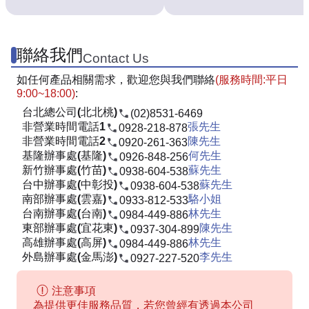
聯絡我們
Contact Us
如任何產品相關需求，歡迎您與我們聯絡
(服務時間:平日
9:00~18:00)
:
台北總公司(北北桃)
(02)8531-6469
非營業時間電話1
張先生
0928-218-878
非營業時間電話2
陳先生
0920-261-363
基隆辦事處(基隆)
何先生
0926-848-256
新竹辦事處(竹苗)
蘇先生
0938-604-538
台中辦事處(中彰投)
蘇先生
0938-604-538
南部辦事處(雲嘉)
駱小姐
0933-812-533
台南辦事處(台南)
林先生
0984-449-886
東部辦事處(宜花東)
陳先生
0937-304-899
高雄辦事處(高屏)
林先生
0984-449-886
外島辦事處(金馬澎)
李先生
0927-227-520
注意事項
為提供更佳服務品質，若您曾經有透過本公司