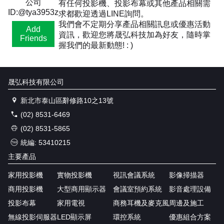
公司
有任何投影機、投影布幕或其他產品相關需
ID:@tya3953z
求都歡迎透過LINE詢問。
我們會不定期分享產品相關訊息或優惠活動
Add
資訊，歡迎您將晟弘科技加為好友，隨時掌
Friends
握我們的最新動態! : )
晟弘科技有限公司
新北市泰山區辭修路10之13號
(02) 8531-6469
(02) 8531-5865
統編: 53410215
主要產品
家用投影機
實物投影機
視訊會議系統
影像掃描器
商用投影機
大型商用顯示器
會議室預約系統
影音處理設備
投影布幕
家用電視
商務耳機及麥克風
周邊及施工
無線投影伺服器
LED顯示屏
環控系統
優惠組合方案