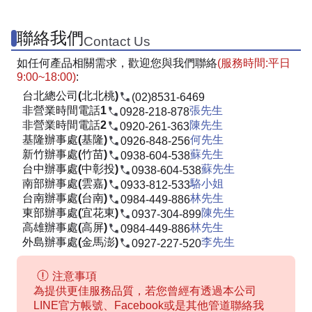
聯絡我們
Contact Us
如任何產品相關需求，歡迎您與我們聯絡
(服務時間:平日
9:00~18:00)
:
台北總公司(北北桃)
(02)8531-6469
非營業時間電話1
張先生
0928-218-878
非營業時間電話2
陳先生
0920-261-363
基隆辦事處(基隆)
何先生
0926-848-256
新竹辦事處(竹苗)
蘇先生
0938-604-538
台中辦事處(中彰投)
蘇先生
0938-604-538
南部辦事處(雲嘉)
駱小姐
0933-812-533
台南辦事處(台南)
林先生
0984-449-886
東部辦事處(宜花東)
陳先生
0937-304-899
高雄辦事處(高屏)
林先生
0984-449-886
外島辦事處(金馬澎)
李先生
0927-227-520
注意事項
為提供更佳服務品質，若您曾經有透過本公司
LINE官方帳號、Facebook或是其他管道聯絡我