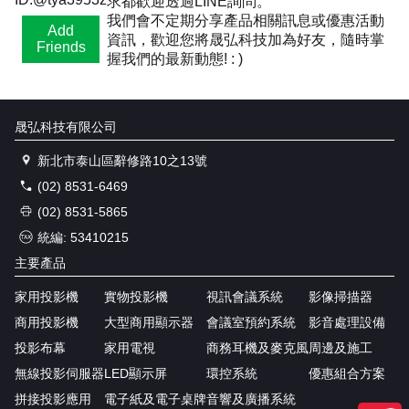
求都歡迎透過LINE詢問。
我們會不定期分享產品相關訊息或優惠活動
Add
資訊，歡迎您將晟弘科技加為好友，隨時掌
Friends
握我們的最新動態! : )
晟弘科技有限公司
新北市泰山區辭修路10之13號
(02) 8531-6469
(02) 8531-5865
統編: 53410215
主要產品
家用投影機
實物投影機
視訊會議系統
影像掃描器
商用投影機
大型商用顯示器
會議室預約系統
影音處理設備
投影布幕
家用電視
商務耳機及麥克風
周邊及施工
無線投影伺服器
LED顯示屏
環控系統
優惠組合方案
拼接投影應用
電子紙及電子桌牌
音響及廣播系統