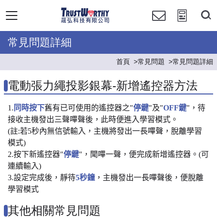
常見問題詳細
首頁
常見問題
常見問題詳細
電動張力繩投影銀幕-新增遙控器方法
1.
同時按下
舊有已可使用的遙控器之"
停鍵
"及"
OFF鍵
"，待
接收主機發出三聲嗶聲後，此時便進入學習模式。
(註:若5秒內無信號輸入，主機將發出一長嗶聲，脫離學習
模式)
2.按下新遙控器"
停鍵
"，聞嗶一聲，便完成新增遙控器。(可
連續輸入)
3.設定完成後，靜待
5秒鐘
，主機發出一長嗶聲後，便脫離
學習模式
其他相關常見問題