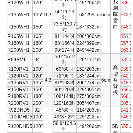
4k
R120WH1
120''
149*266cm
$39,1
吋
劇
66*117.3
院
R135WH1
135''
16:9
168*299cm
6cm
$42,5
吋
雪
73.5*130.7
白
R150WH1
150''
187*332cm
$48,3
吋
R165WH1
165''
81*144吋
206*366cm
$51,7
R180WH1
180''
88*156吋
224*399cm
$57,5
R200WH1
200''
98*174吋
249*442cm
$63,2
50.4*67.2
R84RV1
84"
128*171cm
$35,0
吋
高
R100RV1
100"
60*80吋
152*203cm
$38,0
增
R120RV1
120"
72*96吋
183*244cm
$42,0
4:3
6cm
益
R135RV1
135"
81*108吋
206*274cm
$48,9
背
R150RV1
150"
90*120吋
229*305cm
$59,2
投
R180RV1
180"
108*144吋
275*366cm
$68,1
R200RV1
200"
120*160吋
305*407cm
$85,1
R92DHD5
92''
45*80吋
114*203cm
$41,9
R100DHD5
100"
49*87.2吋
125*222cm
$46,9
58.8*104.6
R120DHD5
120''
149*266cm
5D
$55,0
吋
高