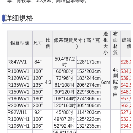
幕、背投幕、5D灰幕、高增益幕等等。
詳細規格
邊
布
比
框
面
建議
銀幕觀賞尺寸 ( 高 * 寬
銀幕型號
尺寸
例
)
大
材
價
小
質
50.4*67.2
R84WV1
84''
128*171cm
$28,0
吋
4k
R100WV1
100''
60*80吋
152*203cm
$34,0
劇
R120WV1
120''
72*96吋
183*244cm
$39,1
院
4:3
6cm
R135WV1
135''
81*108吋
206*274cm
$42,5
雪
R150WV1
150''
90*120吋
229*305cm
$48,3
白
R180WV1
180''
108*144吋
274*366cm
$57,5
R200WV1
200''
120*160吋
305*406cm
$63,2
R92WH1
92''
45*80吋
114*203cm
$27,6
R100WH1
100''
49*87.2吋
125*222cm
$32,2
R106WH1
106''
52*92.4吋
132*235cm
$34,5
58.8*104.6