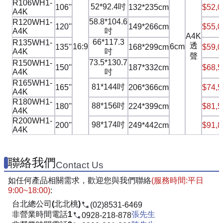
R106WH1-
52*92.4吋
106''
132*235cm
$52,0
A4K
58.8*104.6
R120WH1-
120''
149*266cm
$55,0
A4K
吋
A4K
66*117.3
R135WH1-
透
16:9
6cm
135''
168*299cm
$59,0
A4K
吋
聲
73.5*130.7
R150WH1-
150''
187*332cm
$68,5
A4K
吋
R165WH1-
81*144吋
165''
206*366cm
$74,5
A4K
R180WH1-
88*156吋
180''
224*399cm
$81,5
A4K
R200WH1-
98*174吋
200''
249*442cm
$91,8
A4K
聯絡我們
Contact Us
如任何產品相關需求，歡迎您與我們聯絡
(服務時間:平日
9:00~18:00)
:
台北總公司(北北桃)
(02)8531-6469
非營業時間電話1
張先生
0928-218-878