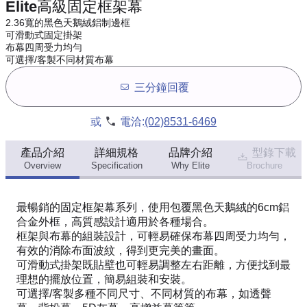
Elite高級固定框架幕
2.36寬的黑色天鵝絨鋁制邊框
可滑動式固定掛架
布幕四周受力均勻
可選擇/客製不同材質布幕
三分鐘回覆
或
電洽:
(02)8531-6469
產品介紹
詳細規格
品牌介紹
型錄下載
Overview
Specification
Why Elite
Brochure
最暢銷的固定框架幕系列，使用包覆黑色天鵝絨的6cm鋁
合金外框，高質感設計適用於各種場合。
框架與布幕的組裝設計，可輕易確保布幕四周受力均勻，
有效的消除布面波紋，得到更完美的畫面。
可滑動式掛架既貼壁也可輕易調整左右距離，方便找到最
理想的擺放位置，簡易組裝和安裝。
可選擇/客製多種不同尺寸、不同材質的布幕，如透聲