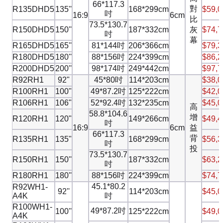
66*117.3
對
R135DHD5
135''
168*299cm
$59,0
吋
16:9
6cm
比
73.5*130.7
R150DHD5
150''
187*332cm
灰
$74,7
吋
幕
R165DHD5
165''
81*144吋
206*366cm
$79,3
R180DHD5
180''
88*156吋
224*399cm
$86,2
R200DHD5
200''
98*174吋
249*442cm
$97,7
R92RH1
92"
45*80吋
114*203cm
$38,0
R100RH1
100"
49*87.2吋
125*222cm
$42,0
R106RH1
106"
52*92.4吋
132*235cm
$45,0
高
58.8*104.6
增
R120RH1
120"
149*266cm
$49,4
吋
16:9
6cm
益
66*117.3
背
R135RH1
135"
168*299cm
$56,3
吋
投
73.5*130.7
R150RH1
150''
187*332cm
$63,2
吋
R180RH1
180''
88*156吋
224*399cm
$74,7
45.1*80.2
R92WH1-
92''
114*203cm
$45,0
A4K
吋
R100WH1-
49*87.2吋
100''
125*222cm
$49,0
A4K