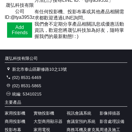
方法(三) 搜尋LINE ID:「@tya3953z」
晟弘科技有限
公司
有任何投影機、投影布幕或其他產品相關需
ID:@tya3953z
求都歡迎透過LINE詢問。
我們會不定期分享產品相關訊息或優惠活動
Add
資訊，歡迎您將晟弘科技加為好友，隨時掌
Friends
握我們的最新動態! : )
晟弘科技有限公司
新北市泰山區辭修路10之13號
(02) 8531-6469
(02) 8531-5865
統編: 53410215
主要產品
家用投影機
實物投影機
視訊會議系統
影像掃描器
商用投影機
大型商用顯示器
會議室預約系統
影音處理設備
投影布幕
家用電視
商務耳機及麥克風
周邊及施工