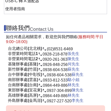
USB-C 轉 A 適配器
使用者指南
聯絡我們
Contact Us
如任何產品相關需求，歡迎您與我們聯絡
(服務時間:平日
9:00~18:00)
:
台北總公司(北北桃)
(02)8531-6469
非營業時間電話1
張先生
0928-218-878
非營業時間電話2
陳先生
0920-261-363
基隆辦事處(基隆)
何先生
0926-848-256
新竹辦事處(竹苗)
蘇先生
0938-604-538
台中辦事處(中彰投)
蘇先生
0938-604-538
南部辦事處(雲嘉)
駱小姐
0933-812-533
台南辦事處(台南)
林先生
0984-449-886
東部辦事處(宜花東)
陳先生
0937-304-899
高雄辦事處(高屏)
林先生
0984-449-886
外島辦事處(金馬澎)
李先生
0927-227-520