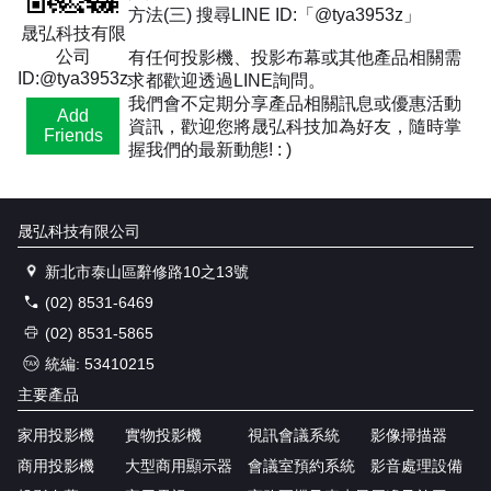
方法(三) 搜尋LINE ID:「@tya3953z」
晟弘科技有限
公司
有任何投影機、投影布幕或其他產品相關需
ID:@tya3953z
求都歡迎透過LINE詢問。
我們會不定期分享產品相關訊息或優惠活動
Add
資訊，歡迎您將晟弘科技加為好友，隨時掌
Friends
握我們的最新動態! : )
晟弘科技有限公司
新北市泰山區辭修路10之13號
(02) 8531-6469
(02) 8531-5865
統編: 53410215
主要產品
家用投影機
實物投影機
視訊會議系統
影像掃描器
商用投影機
大型商用顯示器
會議室預約系統
影音處理設備