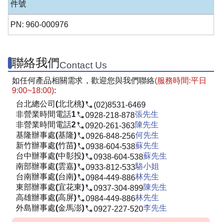
件號
PN: 960-000976
聯絡我們
Contact Us
如任何產品相關需求，歡迎您與我們聯絡
(服務時間:平日
9:00~18:00)
:
台北總公司(北北桃)
(02)8531-6469
非營業時間電話1
張先生
0928-218-878
非營業時間電話2
陳先生
0920-261-363
基隆辦事處(基隆)
何先生
0926-848-256
新竹辦事處(竹苗)
蘇先生
0938-604-538
台中辦事處(中彰投)
蘇先生
0938-604-538
南部辦事處(雲嘉)
駱小姐
0933-812-533
台南辦事處(台南)
林先生
0984-449-886
東部辦事處(宜花東)
陳先生
0937-304-899
高雄辦事處(高屏)
林先生
0984-449-886
外島辦事處(金馬澎)
李先生
0927-227-520