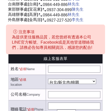
台南辦事處(台南)
林先生
0984-449-886
東部辦事處(宜花東)
陳先生
0937-304-899
高雄辦事處(高屏)
林先生
0984-449-886
外島辦事處(金馬澎)
李先生
0927-227-520
注意事項
為提供更佳服務品質，若您曾經有透過本公司
LINE官方帳號、Facebook或是其他管道聯絡我
們，請務必告知專員相關資訊，感謝您的配合!
線上客服表單
姓名
*必填
Name
地區
*必填
location
公司名稱
Company
聯絡電話
*必填
Phone