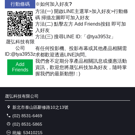
行動條碼
※如何加入好友?
方法(一) 開啟LINE主選單>加入好友>行動條
碼 掃描左圖即可加入好友
方法(二) 點擊左方 Add Friends按鈕 即可加
入好友
方法(三) 搜尋LINE ID:「@tya3953z」
晟弘科技有限
公司
有任何投影機、投影布幕或其他產品相關需
ID:@tya3953z
求都歡迎透過LINE詢問。
我們會不定期分享產品相關訊息或優惠活動
Add
資訊，歡迎您將晟弘科技加為好友，隨時掌
Friends
握我們的最新動態! : )
晟弘科技有限公司
新北市泰山區辭修路10之13號
(02) 8531-6469
(02) 8531-5865
統編: 53410215