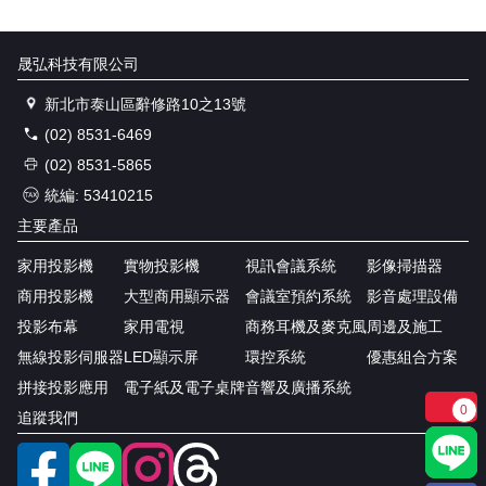
晟弘科技有限公司
新北市泰山區辭修路10之13號
(02) 8531-6469
(02) 8531-5865
統編: 53410215
主要產品
家用投影機
實物投影機
視訊會議系統
影像掃描器
商用投影機
大型商用顯示器
會議室預約系統
影音處理設備
投影布幕
家用電視
商務耳機及麥克風
周邊及施工
無線投影伺服器
LED顯示屏
環控系統
優惠組合方案
拼接投影應用
電子紙及電子桌牌
音響及廣播系統
0
追蹤我們