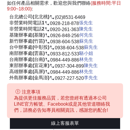
如任何產品相關需求，歡迎您與我們聯絡
(服務時間:平日
9:00~18:00)
:
台北總公司(北北桃)
(02)8531-6469
非營業時間電話1
張先生
0928-218-878
非營業時間電話2
陳先生
0920-261-363
基隆辦事處(基隆)
何先生
0926-848-256
新竹辦事處(竹苗)
蘇先生
0938-604-538
台中辦事處(中彰投)
蘇先生
0938-604-538
南部辦事處(雲嘉)
駱小姐
0933-812-533
台南辦事處(台南)
林先生
0984-449-886
東部辦事處(宜花東)
陳先生
0937-304-899
高雄辦事處(高屏)
林先生
0984-449-886
外島辦事處(金馬澎)
李先生
0927-227-520
注意事項
為提供更佳服務品質，若您曾經有透過本公司
LINE官方帳號、Facebook或是其他管道聯絡我
們，請務必告知專員相關資訊，感謝您的配合!
線上客服表單