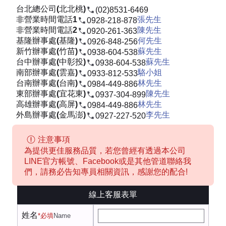
台北總公司(北北桃)
(02)8531-6469
非營業時間電話1
張先生
0928-218-878
非營業時間電話2
陳先生
0920-261-363
基隆辦事處(基隆)
何先生
0926-848-256
新竹辦事處(竹苗)
蘇先生
0938-604-538
台中辦事處(中彰投)
蘇先生
0938-604-538
南部辦事處(雲嘉)
駱小姐
0933-812-533
台南辦事處(台南)
林先生
0984-449-886
東部辦事處(宜花東)
陳先生
0937-304-899
高雄辦事處(高屏)
林先生
0984-449-886
外島辦事處(金馬澎)
李先生
0927-227-520
注意事項
為提供更佳服務品質，若您曾經有透過本公司
LINE官方帳號、Facebook或是其他管道聯絡我
們，請務必告知專員相關資訊，感謝您的配合!
線上客服表單
姓名
*必填
Name