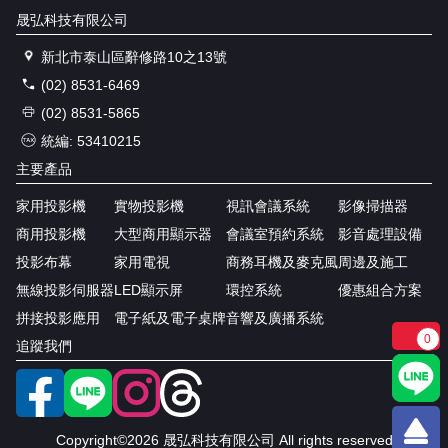
晟弘科技有限公司
新北市泰山區辭修路10之13號
(02) 8531-6469
(02) 8531-5865
統編: 53410215
主要產品
家用投影機
實物投影機
視訊會議系統
影像掃描器
商用投影機
大型商用顯示器
會議室預約系統
影音處理設備
投影布幕
家用電視
商務耳機及麥克風
周邊及施工
無線投影伺服器
LED顯示屏
環控系統
優惠組合方案
拼接投影應用
電子紙及電子桌牌
音響及廣播系統
0
追蹤我們
Copyright©2026 晟弘科技有限公司 All rights reserved