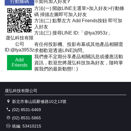
行動條碼
※如何加入好友?
方法(一) 開啟LINE主選單>加入好友>行動條
碼 掃描左圖即可加入好友
方法(二) 點擊左方 Add Friends按鈕 即可加
入好友
方法(三) 搜尋LINE ID:「@tya3953z」
晟弘科技有限
公司
有任何投影機、投影布幕或其他產品相關需
ID:@tya3953z
求都歡迎透過LINE詢問。
我們會不定期分享產品相關訊息或優惠活動
Add
資訊，歡迎您將晟弘科技加為好友，隨時掌
Friends
握我們的最新動態! : )
晟弘科技有限公司
新北市泰山區辭修路10之13號
(02) 8531-6469
(02) 8531-5865
統編: 53410215