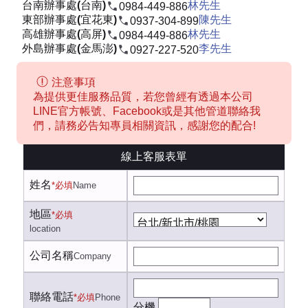
台南辦事處(台南)
林先生
0984-449-886
東部辦事處(宜花東)
陳先生
0937-304-899
高雄辦事處(高屏)
林先生
0984-449-886
外島辦事處(金馬澎)
李先生
0927-227-520
注意事項
為提供更佳服務品質，若您曾經有透過本公司
LINE官方帳號、Facebook或是其他管道聯絡我
們，請務必告知專員相關資訊，感謝您的配合!
線上客服表單
姓名
*必填
Name
地區
*必填
location
公司名稱
Company
聯絡電話
*必填
Phone
分機