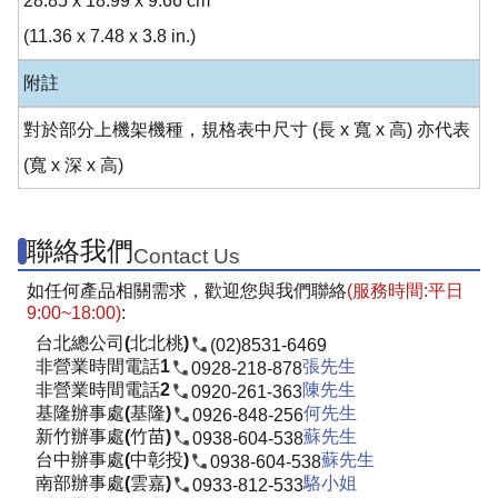
28.85 x 18.99 x 9.66 cm
(11.36 x 7.48 x 3.8 in.)
附註
對於部分上機架機種，規格表中尺寸 (長 x 寬 x 高) 亦代表
(寬 x 深 x 高)
聯絡我們
Contact Us
如任何產品相關需求，歡迎您與我們聯絡
(服務時間:平日
9:00~18:00)
:
台北總公司(北北桃)
(02)8531-6469
非營業時間電話1
張先生
0928-218-878
非營業時間電話2
陳先生
0920-261-363
基隆辦事處(基隆)
何先生
0926-848-256
新竹辦事處(竹苗)
蘇先生
0938-604-538
台中辦事處(中彰投)
蘇先生
0938-604-538
南部辦事處(雲嘉)
駱小姐
0933-812-533