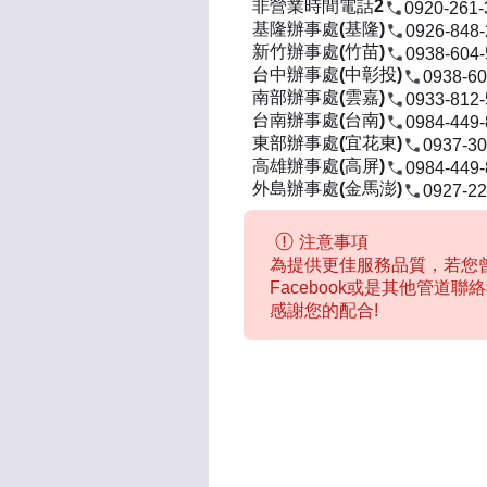
非營業時間電話2
0920-261-
基隆辦事處(基隆)
0926-848
新竹辦事處(竹苗)
0938-604
台中辦事處(中彰投)
0938-60
南部辦事處(雲嘉)
0933-812
台南辦事處(台南)
0984-449
東部辦事處(宜花東)
0937-30
高雄辦事處(高屏)
0984-449
外島辦事處(金馬澎)
0927-22
注意事項
為提供更佳服務品質，若您曾
Facebook或是其他管道
感謝您的配合!