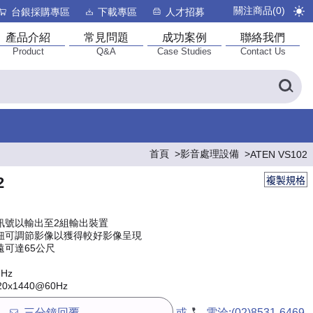
關注商品(
0
)
台銀採購專區
下載專區
人才招募
產品介紹
常見問題
成功案例
聯絡我們
Product
Q&A
Case Studies
Contact Us
首頁
影音處理設備
ATEN VS102
2
複製規格
訊號以輸出至2組輸出裝置
鈕可調節影像以獲得較好影像呈現
遠可達65公尺
Hz
x1440@60Hz
三分鐘回覆
或
電洽:
(02)8531-6469