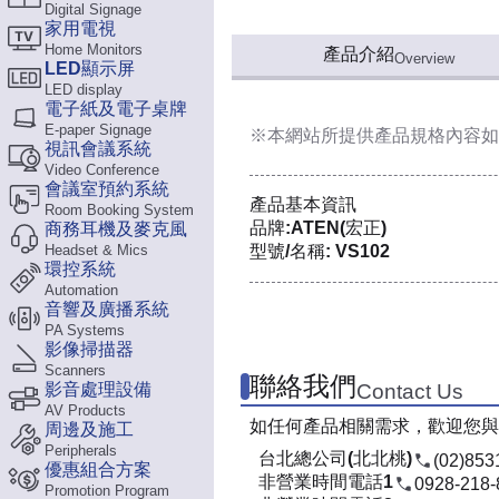
Digital Signage
家用電視
Home Monitors
產品介紹
Overview
LED顯示屏
LED display
電子紙及電子桌牌
E-paper Signage
※本網站所提供
產品規格內容
如
視訊會議系統
Video Conference
會議室預約系統
產品基本資訊
Room Booking System
品牌:ATEN(宏正)
商務耳機及麥克風
Headset & Mics
型號/名稱: VS102
環控系統
Automation
音響及廣播系統
PA Systems
影像掃描器
Scanners
聯絡我們
影音處理設備
Contact Us
AV Products
如任何產品相關需求，歡迎您與
周邊及施工
Peripherals
台北總公司(北北桃)
(02)853
優惠組合方案
非營業時間電話1
0928-218-
Promotion Program