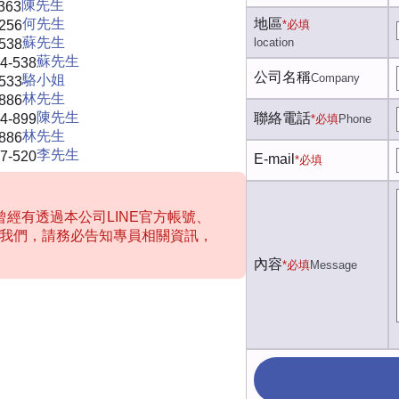
陳先生
363
何先生
地區
-256
*必填
蘇先生
location
-538
蘇先生
4-538
公司名稱
Company
駱小姐
-533
林先生
-886
陳先生
聯絡電話
4-899
*必填
Phone
林先生
-886
李先生
7-520
E-mail
*必填
經有透過本公司LINE官方帳號、
聯絡我們，請務必告知專員相關資訊，
內容
*必填
Message