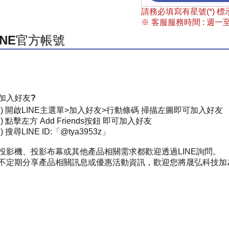
請務必填寫有星號(*)
※ 客服服務時間 : 週一至週
INE官方帳號
加入好友?
一) 開啟LINE主選單>加入好友>行動條碼 掃描左圖即可加入好友
) 點擊左方 Add Friends按鈕 即可加入好友
 搜尋LINE ID:「@tya3953z」
投影機、投影布幕或其他產品相關需求都歡迎透過LINE詢問。
不定期分享產品相關訊息或優惠活動資訊，歡迎您將晟弘科技加為好