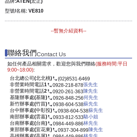
品牌:ATEN(宏正)
型號/名稱: VE810
--暫無介紹資料--
聯絡我們
Contact Us
如任何產品相關需求，歡迎您與我們聯絡
(服務時間:平日
9:00~18:00)
:
台北總公司(北北桃)
(02)8531-6469
非營業時間電話1
張先生
0928-218-878
非營業時間電話2
陳先生
0920-261-363
基隆辦事處(基隆)
何先生
0926-848-256
新竹辦事處(竹苗)
蘇先生
0938-604-538
台中辦事處(中彰投)
蘇先生
0938-604-538
南部辦事處(雲嘉)
駱小姐
0933-812-533
台南辦事處(台南)
林先生
0984-449-886
東部辦事處(宜花東)
陳先生
0937-304-899
高雄辦事處(高屏)
林先生
0984-449-886