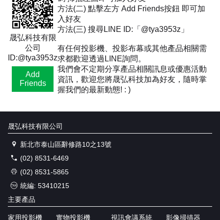
方法(二) 點擊左方 Add Friends按鈕 即可加
入好友
方法(三) 搜尋LINE ID:「@tya3953z」
晟弘科技有限
公司
有任何投影機、投影布幕或其他產品相關需
ID:@tya3953z
求都歡迎透過LINE詢問。
我們會不定期分享產品相關訊息或優惠活動
Add
資訊，歡迎您將晟弘科技加為好友，隨時掌
Friends
握我們的最新動態! : )
晟弘科技有限公司
新北市泰山區辭修路10之13號
(02) 8531-6469
(02) 8531-5865
統編: 53410215
主要產品
家用投影機
實物投影機
視訊會議系統
影像掃描器