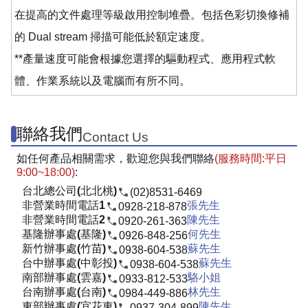
在提高的文件處理等級啟用控制堆疊。包括色彩切換修補
的 Dual stream 掃描可能低於額定速度。
**產量速度可能會根據您選擇的驅動程式、應用程式軟
體、作業系統以及電腦而有所不同。
聯絡我們
Contact Us
如任何產品相關需求，歡迎您與我們聯絡
(服務時間:平日
9:00~18:00)
:
台北總公司(北北桃)
(02)8531-6469
非營業時間電話1
張先生
0928-218-878
非營業時間電話2
陳先生
0920-261-363
基隆辦事處(基隆)
何先生
0926-848-256
新竹辦事處(竹苗)
蘇先生
0938-604-538
台中辦事處(中彰投)
蘇先生
0938-604-538
南部辦事處(雲嘉)
駱小姐
0933-812-533
台南辦事處(台南)
林先生
0984-449-886
東部辦事處(宜花東)
陳先生
0937-304-899