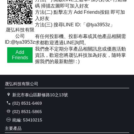
碼 掃描左圖即可加入好友
方法(二) 點擊左方 Add Friends按鈕 即可加
入好友
方法(三) 搜尋LINE ID:「@tya3953z」
晟弘科技有限
公司
有任何投影機、投影布幕或其他產品相關需
ID:@tya3953z
求都歡迎透過LINE詢問。
我們會不定期分享產品相關訊息或優惠活動
Add
資訊，歡迎您將晟弘科技加為好友，隨時掌
Friends
握我們的最新動態! : )
晟弘科技有限公司
新北市泰山區辭修路10之13號
(02) 8531-6469
(02) 8531-5865
統編: 53410215
主要產品