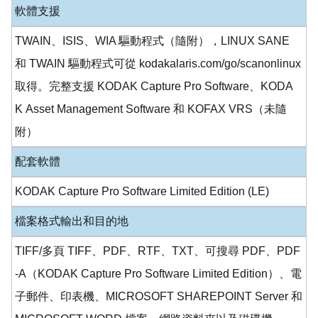
軟體支援
TWAIN、ISIS、WIA 驅動程式（隨附），LINUX SANE
和 TWAIN 驅動程式可從 kodakalaris.com/go/scanonlinux
取得。完整支援 KODAK Capture Pro Software、KODA
K Asset Management Software 和 KOFAX VRS（未隨
附）
配套軟體
KODAK Capture Pro Software Limited Edition (LE)
檔案格式輸出和目的地
TIFF/多頁 TIFF、PDF、RTF、TXT、可搜尋 PDF、PDF
-A（KODAK Capture Pro Software Limited Edition）、電
子郵件、印表機、MICROSOFT SHAREPOINT Server 和