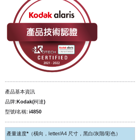
產品基本資訊
品牌:Kodak(柯達)
型號/名稱: i4850
產量速度*
（橫向，letter/A4 尺寸，黑白/灰階/彩色）