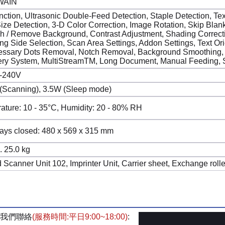
WAIN
nction, Ultrasonic Double-Feed Detection, Staple Detection, 
ize Detection, 3-D Color Correction, Image Rotation, Skip Bl
h / Remove Background, Contrast Adjustment, Shading Correct
ng Side Selection, Scan Area Settings, Addon Settings, Text Or
ssary Dots Removal, Notch Removal, Background Smoothing, C
ry System, MultiStreamTM, Long Document, Manual Feeding, S
-240V
(Scanning), 3.5W (Sleep mode)
ature: 10 - 35°C, Humidity: 20 - 80% RH
rays closed: 480 x 569 x 315 mm
. 25.0 kg
 Scanner Unit 102, Imprinter Unit, Carrier sheet, Exchange rolle
我們聯絡
(服務時間:平日9:00~18:00)
: