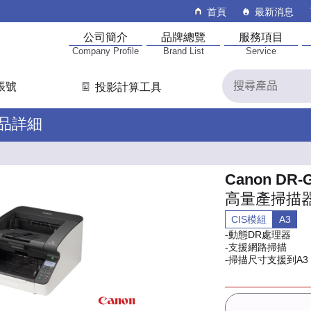
首頁
最新消息
公司簡介
品牌總覽
服務項目
Company Profile
Brand List
Service
帳號
投影計算工具
產品詳細
Canon DR-
高量產掃描
CIS模組
A3
-動態DR處理器
-支援網路掃描
-掃描尺寸支援到A3