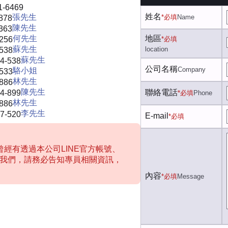
1-6469
姓名
張先生
*必填
Name
878
陳先生
363
何先生
地區
-256
*必填
蘇先生
location
-538
蘇先生
4-538
公司名稱
Company
駱小姐
-533
林先生
-886
陳先生
聯絡電話
4-899
*必填
Phone
林先生
-886
李先生
7-520
E-mail
*必填
經有透過本公司LINE官方帳號、
聯絡我們，請務必告知專員相關資訊，
內容
*必填
Message