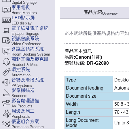
Digital Signage
家用電視
產品介紹
Home Monitors
Overview
LED顯示屏
LED display
電子紙及電子桌牌
※本網站所提供
產品規格內容
如
E-paper Signage
視訊會議系統
Video Conference
會議室預約系統
產品基本資訊
Room Booking System
品牌:Canon(佳能)
商務耳機及麥克風
型號/名稱: DR-G2090
Headset & Mics
環控系統
Automation
音響及廣播系統
Type
Deskto
PA Systems
Document feeding
Automa
影像掃描器
Scanners
Document size
影音處理設備
Width
50.8 -
AV Products
周邊及施工
Length
70 - 4
Peripherals
Long Document
優惠組合方案
Up to 
Mode:
Promotion Program