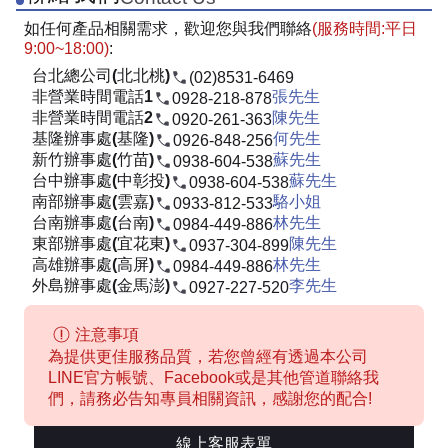
如任何產品相關需求，歡迎您與我們聯絡
(服務時間:平日
9:00~18:00)
:
台北總公司(北北桃)
(02)8531-6469
非營業時間電話1
張先生
0928-218-878
非營業時間電話2
陳先生
0920-261-363
基隆辦事處(基隆)
何先生
0926-848-256
新竹辦事處(竹苗)
蘇先生
0938-604-538
台中辦事處(中彰投)
蘇先生
0938-604-538
南部辦事處(雲嘉)
駱小姐
0933-812-533
台南辦事處(台南)
林先生
0984-449-886
東部辦事處(宜花東)
陳先生
0937-304-899
高雄辦事處(高屏)
林先生
0984-449-886
外島辦事處(金馬澎)
李先生
0927-227-520
注意事項
為提供更佳服務品質，若您曾經有透過本公司
LINE官方帳號、Facebook或是其他管道聯絡我
們，請務必告知專員相關資訊，感謝您的配合!
線上客服表單