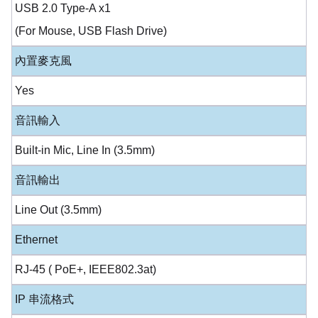
USB 2.0 Type-A x1
(For Mouse, USB Flash Drive)
內置麥克風
Yes
音訊輸入
Built-in Mic, Line In (3.5mm)
音訊輸出
Line Out (3.5mm)
Ethernet
RJ-45 ( PoE+, IEEE802.3at)
IP 串流格式