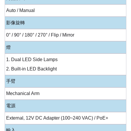
Auto / Manual
影像旋轉
0° / 90° / 180° / 270° / Flip / Mirror
燈
1. Dual LED Side Lamps
2. Built-in LED Backlight
手臂
Mechanical Arm
電源
External, 12V DC Adapter (100~240 VAC) / PoE+
輸入