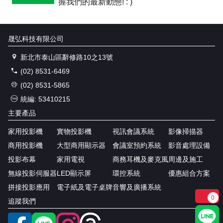
握我們的最新動態! : )
晟弘科技有限公司
新北市泰山區辭修路10之13號
(02) 8531-6469
(02) 8531-5865
統編: 53410215
主要產品
家用投影機
實物投影機
視訊會議系統
影像掃描器
商用投影機
大型商用顯示器
會議室預約系統
影音處理設備
投影布幕
家用電視
商務耳機及麥克風
周邊及施工
無線投影伺服器
LED顯示屏
環控系統
優惠組合方案
拼接投影應用
電子紙及電子桌牌
音響及廣播系統
0
追蹤我們