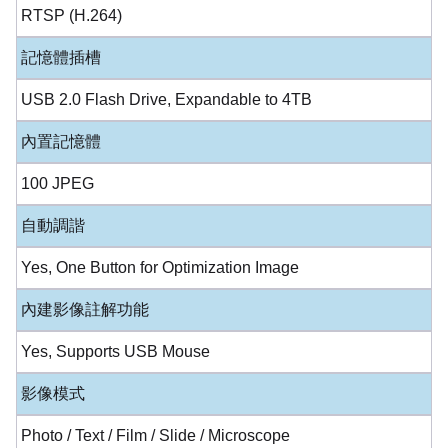
RTSP (H.264)
記憶體插槽
USB 2.0 Flash Drive, Expandable to 4TB
內置記憶體
100 JPEG
自動調諧
Yes, One Button for Optimization Image
內建影像註解功能
Yes, Supports USB Mouse
影像模式
Photo / Text / Film / Slide / Microscope