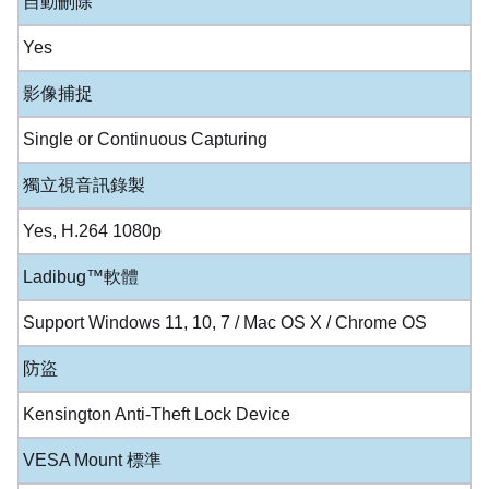
自動刪除
Yes
影像捕捉
Single or Continuous Capturing
獨立視音訊錄製
Yes, H.264 1080p
Ladibug™軟體
Support Windows 11, 10, 7 / Mac OS X / Chrome OS
防盜
Kensington Anti-Theft Lock Device
VESA Mount 標準