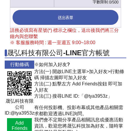
字數限制:
0/500
送出表單
請務必填寫有星號(*) 標示之欄位，送出後我們將三分
鐘內與您聯繫
※ 客服服務時間 : 週一至週五 9:00~18:00
晟弘科技有限公司-LINE官方帳號
行動條碼
※如何加入好友?
方法(一) 開啟LINE主選單>加入好友>行動條
碼 掃描左圖即可加入好友
方法(二) 點擊左方 Add Friends按鈕 即可加
入好友
方法(三) 搜尋LINE ID:「@tya3953z」
晟弘科技有限
公司
有任何投影機、投影布幕或其他產品相關需
ID:@tya3953z
求都歡迎透過LINE詢問。
我們會不定期分享產品相關訊息或優惠活動
Add
資訊，歡迎您將晟弘科技加為好友，隨時掌
Friends