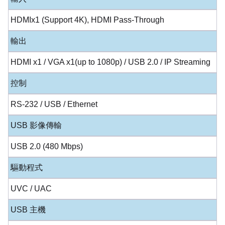
HDMIx1 (Support 4K), HDMI Pass-Through
輸出
HDMI x1 / VGA x1(up to 1080p) / USB 2.0 / IP Streaming
控制
RS-232 / USB / Ethernet
USB 影像傳輸
USB 2.0 (480 Mbps)
驅動程式
UVC / UAC
USB 主機