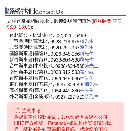
聯絡我們
Contact Us
如任何產品相關需求，歡迎您與我們聯絡
(服務時間:平日
9:00~18:00)
:
台北總公司(北北桃)
(02)8531-6469
非營業時間電話1
張先生
0928-218-878
非營業時間電話2
陳先生
0920-261-363
基隆辦事處(基隆)
何先生
0926-848-256
新竹辦事處(竹苗)
蘇先生
0938-604-538
台中辦事處(中彰投)
蘇先生
0938-604-538
南部辦事處(雲嘉)
駱小姐
0933-812-533
台南辦事處(台南)
林先生
0984-449-886
東部辦事處(宜花東)
陳先生
0937-304-899
高雄辦事處(高屏)
林先生
0984-449-886
外島辦事處(金馬澎)
李先生
0927-227-520
注意事項
為提供更佳服務品質，若您曾經有透過本公司
LINE官方帳號、Facebook或是其他管道聯絡我
們，請務必告知專員相關資訊，感謝您的配合!