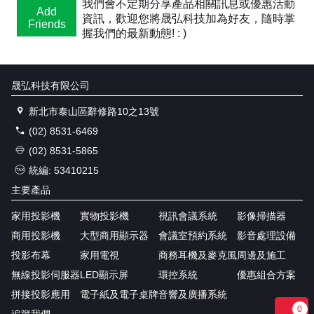
我們會不定期分享產品相關訊息或優惠活動
Add
資訊，歡迎您將晟弘科技加為好友，隨時掌
Friends
握我們的最新動態! : )
晟弘科技有限公司
新北市泰山區辭修路10之13號
(02) 8531-6469
(02) 8531-5865
統編: 53410215
主要產品
家用投影機
實物投影機
視訊會議系統
影像掃描器
商用投影機
大型商用顯示器
會議室預約系統
影音處理設備
投影布幕
家用電視
商務耳機及麥克風
周邊及施工
無線投影伺服器
LED顯示屏
環控系統
優惠組合方案
拼接投影應用
電子紙及電子桌牌
音響及廣播系統
0
追蹤我們