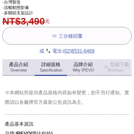
-台灣製造
-流暢動態影像
-多關節支架設計
NT$3,490
元
三分鐘回覆
或
電洽:
(02)8531-6469
產品介紹
詳細規格
品牌介紹
型錄下載
Overview
Specification
Why IPEVO
Brochure
※本網站所提供
產品規格內容
如有變更，恕不另行通知。實
際請以各廠牌官方最新公告資訊為主。
產品基本資訊
品牌:IPEVO(愛比科技)