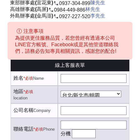
東部辦事處(宜花東)
陳先生
0937-304-899
高雄辦事處(高屏)
林先生
0984-449-886
外島辦事處(金馬澎)
李先生
0927-227-520
注意事項
為提供更佳服務品質，若您曾經有透過本公司
LINE官方帳號、Facebook或是其他管道聯絡我
們，請務必告知專員相關資訊，感謝您的配合!
線上客服表單
姓名
*必填
Name
地區
*必填
location
公司名稱
Company
聯絡電話
*必填
Phone
分機