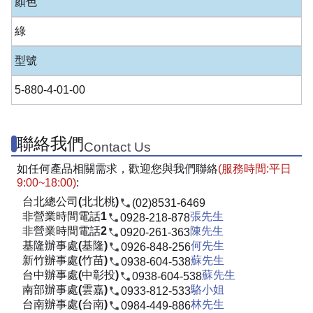
顏色
綠
型號
5-880-4-01-00
聯絡我們
Contact Us
如任何產品相關需求，歡迎您與我們聯絡
(服務時間:平日
9:00~18:00)
:
台北總公司(北北桃)
(02)8531-6469
非營業時間電話1
張先生
0928-218-878
非營業時間電話2
陳先生
0920-261-363
基隆辦事處(基隆)
何先生
0926-848-256
新竹辦事處(竹苗)
蘇先生
0938-604-538
台中辦事處(中彰投)
蘇先生
0938-604-538
南部辦事處(雲嘉)
駱小姐
0933-812-533
台南辦事處(台南)
林先生
0984-449-886