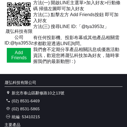
方法(一) 開啟LINE主選單>加入好友>行動條
碼 掃描左圖即可加入好友
方法(二) 點擊左方 Add Friends按鈕 即可加
入好友
方法(三) 搜尋LINE ID:「@tya3953z」
晟弘科技有限
公司
有任何投影機、投影布幕或其他產品相關需
ID:@tya3953z
求都歡迎透過LINE詢問。
我們會不定期分享產品相關訊息或優惠活動
Add
資訊，歡迎您將晟弘科技加為好友，隨時掌
Friends
握我們的最新動態! : )
晟弘科技有限公司
新北市泰山區辭修路10之13號
(02) 8531-6469
(02) 8531-5865
統編: 53410215
主要產品