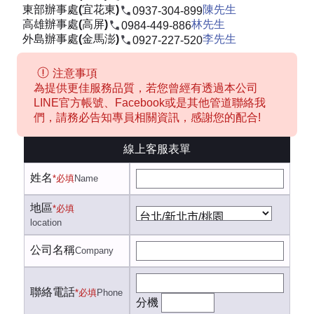
東部辦事處(宜花東)
陳先生
0937-304-899
高雄辦事處(高屏)
林先生
0984-449-886
外島辦事處(金馬澎)
李先生
0927-227-520
注意事項
為提供更佳服務品質，若您曾經有透過本公司
LINE官方帳號、Facebook或是其他管道聯絡我
們，請務必告知專員相關資訊，感謝您的配合!
線上客服表單
姓名
*必填
Name
地區
*必填
location
公司名稱
Company
聯絡電話
*必填
Phone
分機