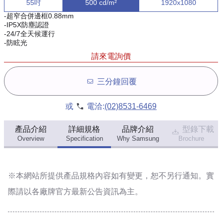
55吋
500 cd/m²
1920x1080
-超窄合併邊框0.88mm
-IP5X防塵認證
-24/7全天候運行
-防眩光
請來電詢價
三分鐘回覆
或
電洽:
(02)8531-6469
產品介紹
詳細規格
品牌介紹
型錄下載
Overview
Specification
Why Samsung
Brochure
※本網站所提供
產品規格內容
如有變更，恕不另行通知。實
際請以各廠牌官方最新公告資訊為主。