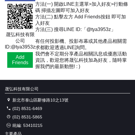
方法(一) 開啟LINE主選單>加入好友>行動條
碼 掃描左圖即可加入好友
方法(二) 點擊左方 Add Friends按鈕 即可加
入好友
方法(三) 搜尋LINE ID:「@tya3953z」
晟弘科技有限
公司
有任何投影機、投影布幕或其他產品相關需
ID:@tya3953z
求都歡迎透過LINE詢問。
我們會不定期分享產品相關訊息或優惠活動
Add
資訊，歡迎您將晟弘科技加為好友，隨時掌
Friends
握我們的最新動態! : )
晟弘科技有限公司
新北市泰山區辭修路10之13號
(02) 8531-6469
(02) 8531-5865
統編: 53410215
主要產品