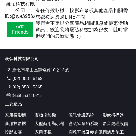
晟弘科技有限
公司
有任何投影機、投影布幕或其他產品相關需
ID:@tya3953z
求都歡迎透過LINE詢問。
我們會不定期分享產品相關訊息或優惠活動
Add
資訊，歡迎您將晟弘科技加為好友，隨時掌
Friends
握我們的最新動態! : )
晟弘科技有限公司
新北市泰山區辭修路10之13號
(02) 8531-6469
(02) 8531-5865
統編: 53410215
主要產品
家用投影機
實物投影機
視訊會議系統
影像掃描器
商用投影機
大型商用顯示器
會議室預約系統
影音處理設備
投影布幕
家用電視
商務耳機及麥克風
周邊及施工