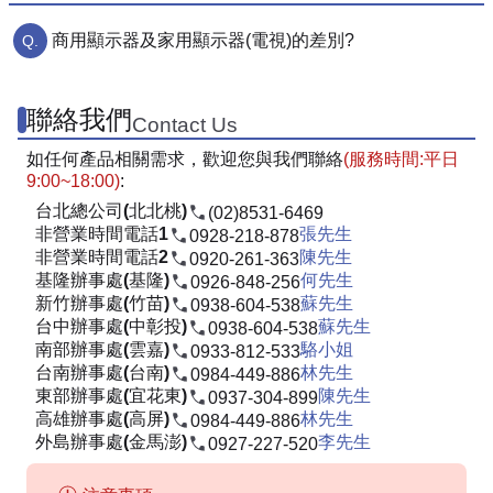
商用顯示器及家用顯示器(電視)的差別?
聯絡我們
Contact Us
如任何產品相關需求，歡迎您與我們聯絡
(服務時間:平日
9:00~18:00)
:
台北總公司(北北桃)
(02)8531-6469
非營業時間電話1
張先生
0928-218-878
非營業時間電話2
陳先生
0920-261-363
基隆辦事處(基隆)
何先生
0926-848-256
新竹辦事處(竹苗)
蘇先生
0938-604-538
台中辦事處(中彰投)
蘇先生
0938-604-538
南部辦事處(雲嘉)
駱小姐
0933-812-533
台南辦事處(台南)
林先生
0984-449-886
東部辦事處(宜花東)
陳先生
0937-304-899
高雄辦事處(高屏)
林先生
0984-449-886
外島辦事處(金馬澎)
李先生
0927-227-520