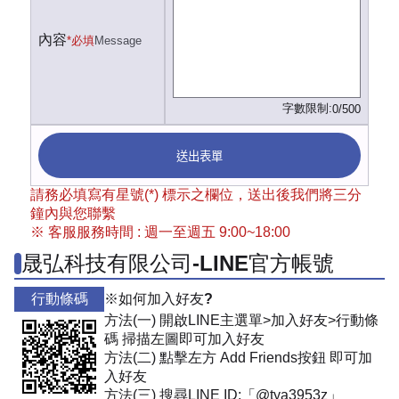
內容
*必填
Message
字數限制:
0/500
送出表單
請務必填寫有星號(*) 標示之欄位，送出後我們將三分
鐘內與您聯繫
※ 客服服務時間 : 週一至週五 9:00~18:00
晟弘科技有限公司-LINE官方帳號
行動條碼
※如何加入好友?
方法(一) 開啟LINE主選單>加入好友>行動條
碼 掃描左圖即可加入好友
方法(二) 點擊左方 Add Friends按鈕 即可加
入好友
方法(三) 搜尋LINE ID:「@tya3953z」