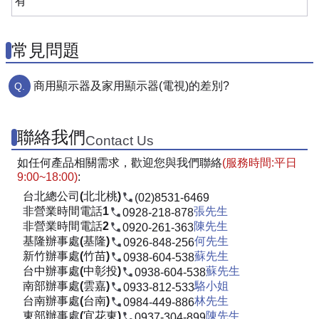
有
常見問題
商用顯示器及家用顯示器(電視)的差別?
聯絡我們
Contact Us
如任何產品相關需求，歡迎您與我們聯絡
(服務時間:平日
9:00~18:00)
:
台北總公司(北北桃)
(02)8531-6469
非營業時間電話1
張先生
0928-218-878
非營業時間電話2
陳先生
0920-261-363
基隆辦事處(基隆)
何先生
0926-848-256
新竹辦事處(竹苗)
蘇先生
0938-604-538
台中辦事處(中彰投)
蘇先生
0938-604-538
南部辦事處(雲嘉)
駱小姐
0933-812-533
台南辦事處(台南)
林先生
0984-449-886
東部辦事處(宜花東)
陳先生
0937-304-899