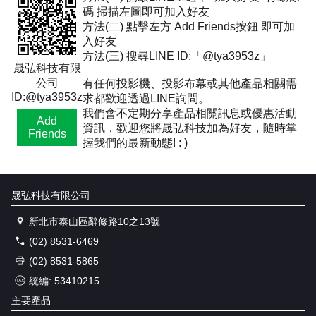
碼 掃描左圖即可加入好友
方法(二) 點擊左方 Add Friends按鈕 即可加
入好友
方法(三) 搜尋LINE ID:「@tya3953z」
晟弘科技有限
公司
有任何投影機、投影布幕或其他產品相關需
ID:@tya3953z
求都歡迎透過LINE詢問。
我們會不定期分享產品相關訊息或優惠活動
Add
資訊，歡迎您將晟弘科技加為好友，隨時掌
Friends
握我們的最新動態! : )
晟弘科技有限公司
新北市泰山區辭修路10之13號
(02) 8531-6469
(02) 8531-5865
統編: 53410215
主要產品