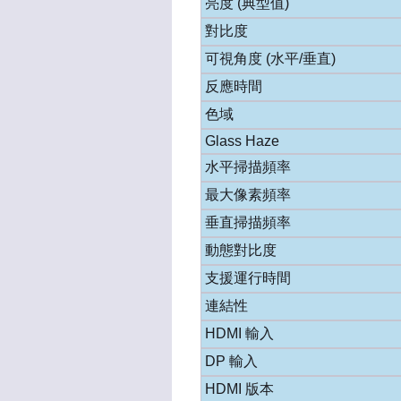
亮度 (典型值)
對比度
可視角度 (水平/垂直)
反應時間
色域
Glass Haze
水平掃描頻率
最大像素頻率
垂直掃描頻率
動態對比度
支援運行時間
連結性
HDMI 輸入
DP 輸入
HDMI 版本