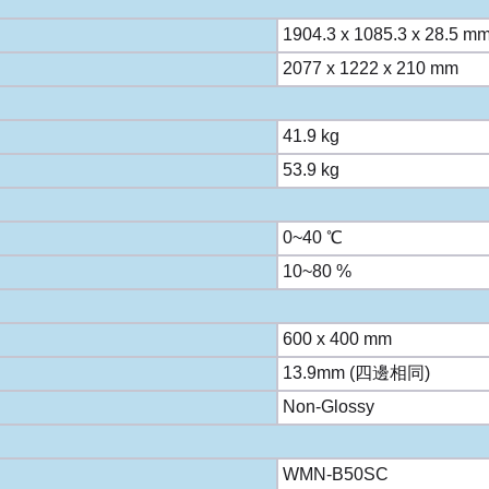
1904.3 x 1085.3 x 28.5 m
2077 x 1222 x 210 mm
41.9 kg
53.9 kg
0~40 ℃
10~80 %
600 x 400 mm
13.9mm (四邊相同)
Non-Glossy
WMN-B50SC