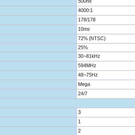
500nit
4000:1
178/178
10ms
72% (NTSC)
25%
30~81kHz
594MHz
48~75Hz
Mega
24/7
3
1
2