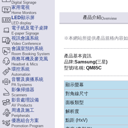
Digital Signage
家用電視
Home Monitors
產品介紹
LED顯示屏
Overview
LED display
電子紙及電子桌牌
E-paper Signage
視訊會議系統
※本網站所提供
產品規格內容
如
Video Conference
會議室預約系統
Room Booking System
產品基本資訊
商務耳機及麥克風
品牌:Samsung(三星)
Headset & Mics
型號/名稱: QM85C
環控系統
Automation
音響及廣播系統
顯示螢幕
PA Systems
影像掃描器
對角線尺寸
Scanners
影音處理設備
面板類型
AV Products
周邊及施工
解析度
Peripherals
點距 (HxV)
優惠組合方案
Promotion Program