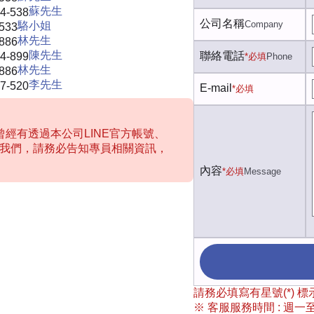
蘇先生
4-538
公司名稱
Company
駱小姐
-533
林先生
-886
陳先生
聯絡電話
4-899
*必填
Phone
林先生
-886
李先生
7-520
E-mail
*必填
經有透過本公司LINE官方帳號、
聯絡我們，請務必告知專員相關資訊，
內容
*必填
Message
請務必填寫有星號(*)
※ 客服服務時間 : 週一至週