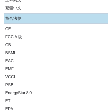
繁體中文
符合法規
CE
FCC A 級
CB
BSMI
EAC
EMF
VCCI
PSB
EnergyStar 8.0
ETL
EPA