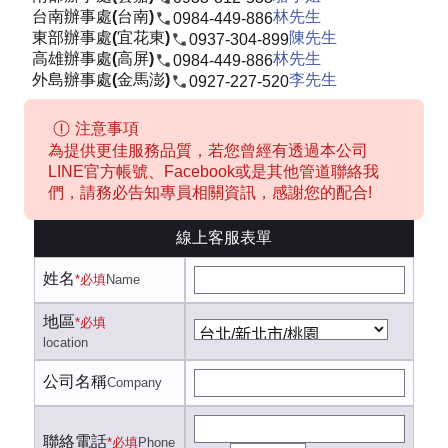
台南辦事處(台南)
林先生
0984-449-886
東部辦事處(宜花東)
陳先生
0937-304-899
高雄辦事處(高屏)
林先生
0984-449-886
外島辦事處(金馬澎)
李先生
0927-227-520
注意事項
為提供更佳服務品質，若您曾經有透過本公司
LINE官方帳號、Facebook或是其他管道聯絡我
們，請務必告知專員相關資訊，感謝您的配合!
線上客服表單
姓名
*必填
Name
地區
*必填
location
公司名稱
Company
聯絡電話
*必填
Phone