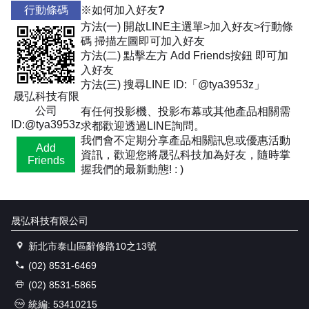
行動條碼
※如何加入好友?
方法(一) 開啟LINE主選單>加入好友>行動條
碼 掃描左圖即可加入好友
方法(二) 點擊左方 Add Friends按鈕 即可加
入好友
方法(三) 搜尋LINE ID:「@tya3953z」
晟弘科技有限
公司
有任何投影機、投影布幕或其他產品相關需
ID:@tya3953z
求都歡迎透過LINE詢問。
我們會不定期分享產品相關訊息或優惠活動
Add
資訊，歡迎您將晟弘科技加為好友，隨時掌
Friends
握我們的最新動態! : )
晟弘科技有限公司
新北市泰山區辭修路10之13號
(02) 8531-6469
(02) 8531-5865
統編: 53410215