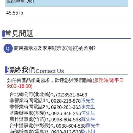
產品重量 (磅)
45.55 lb
常見問題
商用顯示器及家用顯示器(電視)的差別?
聯絡我們
Contact Us
如任何產品相關需求，歡迎您與我們聯絡
(服務時間:平日
9:00~18:00)
:
台北總公司(北北桃)
(02)8531-6469
非營業時間電話1
張先生
0928-218-878
非營業時間電話2
陳先生
0920-261-363
基隆辦事處(基隆)
何先生
0926-848-256
新竹辦事處(竹苗)
蘇先生
0938-604-538
台中辦事處(中彰投)
蘇先生
0938-604-538
南部辦事處(雲嘉)
駱小姐
0933-812-533