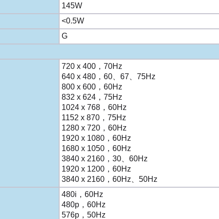
145W
<0.5W
G
720 x 400，70Hz
640 x 480，60、67、75Hz
800 x 600，60Hz
832 x 624，75Hz
1024 x 768，60Hz
1152 x 870，75Hz
1280 x 720，60Hz
1920 x 1080，60Hz
1680 x 1050，60Hz
3840 x 2160，30、60Hz
1920 x 1200，60Hz
3840 x 2160，60Hz、50Hz
480i，60Hz
480p，60Hz
576p，50Hz