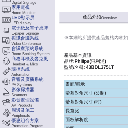
Digital Signage
家用電視
Home Monitors
產品介紹
LED顯示屏
Overview
LED display
電子紙及電子桌牌
E-paper Signage
※本網站所提供
產品規格內容
如
視訊會議系統
Video Conference
會議室預約系統
Room Booking System
產品基本資訊
商務耳機及麥克風
品牌:Philips(飛利浦)
Headset & Mics
型號/名稱: 43BDL3751T
環控系統
Automation
音響及廣播系統
畫面/顯示
PA Systems
影像掃描器
螢幕對角尺寸 (公制)
Scanners
影音處理設備
螢幕對角尺寸 (吋)
AV Products
周邊及施工
長寬比
Peripherals
面板解析度
優惠組合方案
Promotion Program