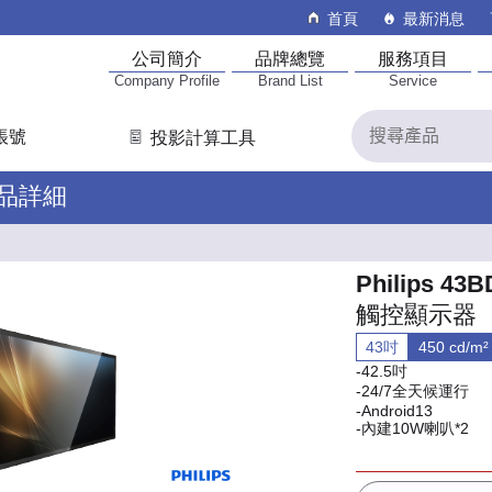
首頁
最新消息
公司簡介
品牌總覽
服務項目
Company Profile
Brand List
Service
帳號
投影計算工具
產品詳細
Philips 43
觸控顯示器
43吋
450 cd/m²
-42.5吋
-24/7全天候運行
-Android13
-內建10W喇叭*2