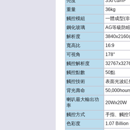
亮度
350 cd/m²
重量
36kg
觸控模組
一體成型(非
鋼化玻璃
AG等級防
解析度
3840x216
寬高比
16:9
可視角
178°
觸控解析度
32767x327
觸控點數
50點
觸控技術
表面光波紅
背光壽命
50,000
喇叭最大輸出功
20Wx20W
率
觸控方式
手指、觸控
色彩度
1.07 Billion