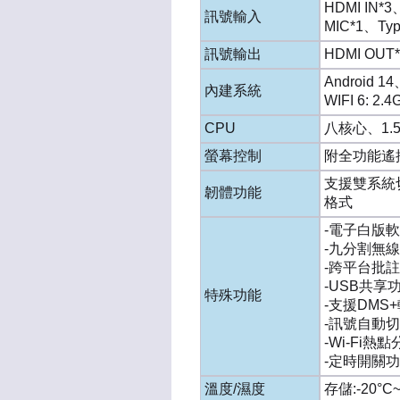
HDMI IN*
訊號輸入
MIC*1、Typ
訊號輸出
HDMI OUT
Android
內建系統
WIFI 6: 2
CPU
八核心、1.5G
螢幕控制
附全功能遙
支援雙系統
韌體功能
格式
-電子白版
-九分割無
-跨平台批
-USB共享
特殊功能
-支援DMS
-訊號自動
-Wi-Fi熱
-定時開關
溫度/濕度
存儲:-20°C~