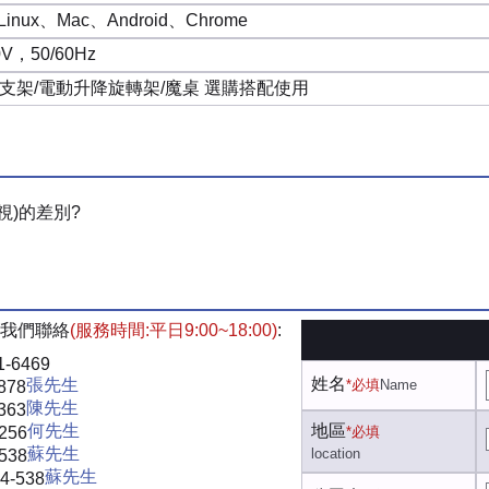
Linux、Mac、Android、Chrome
0V，50/60Hz
支架/電動升降旋轉架/魔桌 選購搭配使用
視)的差別?
我們聯絡
(服務時間:平日9:00~18:00)
:
1-6469
姓名
張先生
*必填
Name
878
陳先生
363
何先生
地區
-256
*必填
蘇先生
location
-538
蘇先生
4-538