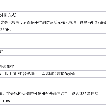
外掛方式)
眩光鋼化玻璃，表面採用抗刮防眩反光強化玻璃，硬度>9H(鉛筆硬
0@60Hz
67
外線觸控
hours，採用DLED背光模組，具多國語言操作介面
筆、非尖銳棒狀物體/可使用螢幕觸控選單，點選無須遙控器
 colors