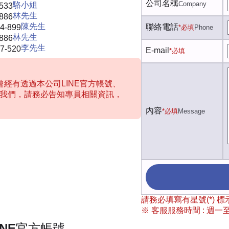
公司名稱
Company
駱小姐
-533
林先生
-886
陳先生
聯絡電話
4-899
*必填
Phone
林先生
-886
李先生
7-520
E-mail
*必填
經有透過本公司LINE官方帳號、
聯絡我們，請務必告知專員相關資訊，
內容
*必填
Message
請務必填寫有星號(*)
※ 客服服務時間 : 週一至週
INE官方帳號