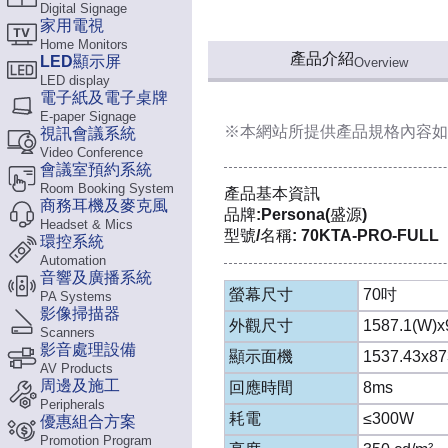
Digital Signage
家用電視
Home Monitors
產品介紹
LED顯示屏
Overview
LED display
電子紙及電子桌牌
E-paper Signage
※本網站所提供
產品規格內容
如
視訊會議系統
Video Conference
會議室預約系統
Room Booking System
產品基本資訊
商務耳機及麥克風
品牌:Persona(盛源)
Headset & Mics
型號/名稱: 70KTA-PRO-FULL
環控系統
Automation
音響及廣播系統
螢幕尺寸
70吋
PA Systems
影像掃描器
外觀尺寸
1587.1(W)x
Scanners
影音處理設備
顯示面機
1537.43x8
AV Products
周邊及施工
回應時間
8ms
Peripherals
耗電
≤300W
優惠組合方案
Promotion Program