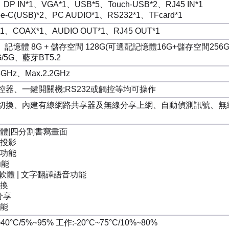
3、DP IN*1、VGA*1、USB*5、Touch-USB*2、RJ45 IN*1
e-C(USB)*2、PC AUDIO*1、RS232*1、TFcard*1
*1、COAX*1、AUDIO OUT*1、RJ45 OUT*1
 14、記憶體 8G + 儲存空間 128G(可選配記憶體16G+儲存空間256G
.4G/5G、藍芽BT5.2
Hz、Max.2.2GHz
控器、一鍵開關機;RS232或觸控等均可操作
切換、內建有線網路共享器及無線分享上網、自動偵測訊號、無
軟體|四分割書寫畫面
線投影
註功能
功能
+軟體 | 文字翻譯語音功能
切換
點分享
功能
40°C/5%~95% 工作:-20°C~75°C/10%~80%