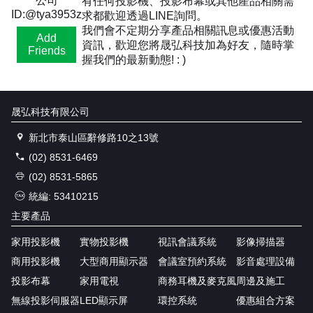
公司
有任何投影機、投影布幕或其他產品相關需
ID:@tya3953z
求都歡迎透過LINE詢問。
我們會不定期分享產品相關訊息或優惠活動
Add
資訊，歡迎您將晟弘科技加為好友，隨時掌
Friends
握我們的最新動態! : )
晟弘科技有限公司
新北市泰山區辭修路10之13號
(02) 8531-6469
(02) 8531-5865
統編: 53410215
主要產品
家用投影機
實物投影機
視訊會議系統
影像掃描器
商用投影機
大型商用顯示器
會議室預約系統
影音處理設備
投影布幕
家用電視
商務耳機及麥克風
周邊及施工
無線投影伺服器
LED顯示屏
環控系統
優惠組合方案