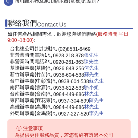
商用顯示器及家用顯示器(電視)的差別?
聯絡我們
Contact Us
如任何產品相關需求，歡迎您與我們聯絡
(服務時間:平日
9:00~18:00)
:
台北總公司(北北桃)
(02)8531-6469
非營業時間電話1
張先生
0928-218-878
非營業時間電話2
陳先生
0920-261-363
基隆辦事處(基隆)
何先生
0926-848-256
新竹辦事處(竹苗)
蘇先生
0938-604-538
台中辦事處(中彰投)
蘇先生
0938-604-538
南部辦事處(雲嘉)
駱小姐
0933-812-533
台南辦事處(台南)
林先生
0984-449-886
東部辦事處(宜花東)
陳先生
0937-304-899
高雄辦事處(高屏)
林先生
0984-449-886
外島辦事處(金馬澎)
李先生
0927-227-520
注意事項
為提供更佳服務品質，若您曾經有透過本公司