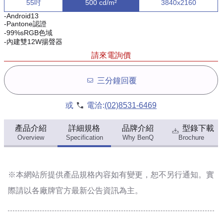
55吋
500 cd/m²
3840x2160
-Android13
-Pantone認證
-99%sRGB色域
-內建雙12W揚聲器
請來電詢價
三分鐘回覆
或
電洽:
(02)8531-6469
產品介紹
詳細規格
品牌介紹
型錄下載
Overview
Specification
Why BenQ
Brochure
※本網站所提供
產品規格內容
如有變更，恕不另行通知。實
際請以各廠牌官方最新公告資訊為主。