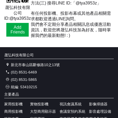
方法(三) 搜尋LINE ID:「@tya3953z」
晟弘科技有限
公司
有任何投影機、投影布幕或其他產品相關需
ID:@tya3953z
求都歡迎透過LINE詢問。
我們會不定期分享產品相關訊息或優惠活動
Add
資訊，歡迎您將晟弘科技加為好友，隨時掌
Friends
握我們的最新動態! : )
晟弘科技有限公司
新北市泰山區辭修路10之13號
(02) 8531-6469
(02) 8531-5865
統編: 53410215
主要產品
家用投影機
實物投影機
視訊會議系統
影像掃描器
商用投影機
大型商用顯示器
會議室預約系統
影音處理設備