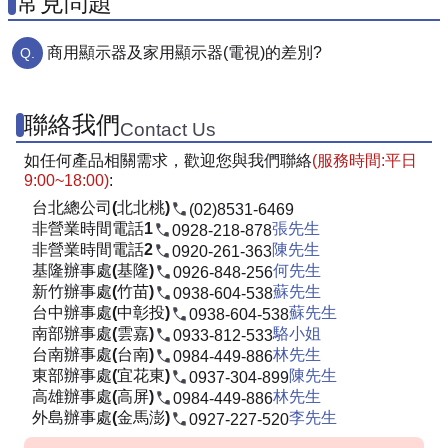
常見問題
商用顯示器及家用顯示器(電視)的差別?
聯絡我們
Contact Us
如任何產品相關需求，歡迎您與我們聯絡
(服務時間:平日
9:00~18:00)
:
台北總公司(北北桃)
(02)8531-6469
非營業時間電話1
張先生
0928-218-878
非營業時間電話2
陳先生
0920-261-363
基隆辦事處(基隆)
何先生
0926-848-256
新竹辦事處(竹苗)
蘇先生
0938-604-538
台中辦事處(中彰投)
蘇先生
0938-604-538
南部辦事處(雲嘉)
駱小姐
0933-812-533
台南辦事處(台南)
林先生
0984-449-886
東部辦事處(宜花東)
陳先生
0937-304-899
高雄辦事處(高屏)
林先生
0984-449-886
外島辦事處(金馬澎)
李先生
0927-227-520