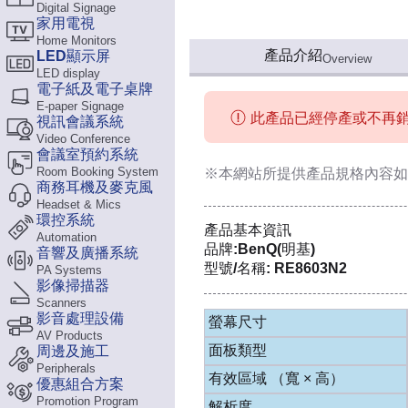
Digital Signage
家用電視
Home Monitors
產品介紹
LED顯示屏
Overview
LED display
電子紙及電子桌牌
E-paper Signage
此產品已經停產或不再
視訊會議系統
Video Conference
會議室預約系統
Room Booking System
※本網站所提供
產品規格內容
如
商務耳機及麥克風
Headset & Mics
環控系統
產品基本資訊
Automation
品牌:BenQ(明基)
音響及廣播系統
型號/名稱: RE8603N2
PA Systems
影像掃描器
Scanners
影音處理設備
螢幕尺寸
AV Products
面板類型
周邊及施工
Peripherals
有效區域 （寬 × 高）
優惠組合方案
Promotion Program
解析度