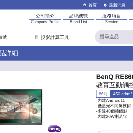
首頁
最新消息
公司簡介
品牌總覽
服務項目
Company Profile
Brand List
Service
帳號
投影計算工具
產品詳細
BenQ RE86
教育互動觸
86吋
450 cd/m²
-內建Android11
-低藍光不閃屏技術
-多達40個接觸點
-內建20W喇叭*2