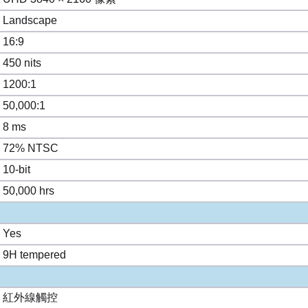
Landscape
16:9
450 nits
1200:1
50,000:1
8 ms
72% NTSC
10-bit
50,000 hrs
Yes
9H tempered
紅外線觸控