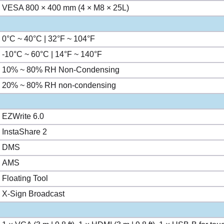
VESA 800 × 400 mm (4 × M8 × 25L)
0°C ~ 40°C | 32°F ~ 104°F
-10°C ~ 60°C | 14°F ~ 140°F
10% ~ 80% RH Non-Condensing
20% ~ 80% RH non-condensing
EZWrite 6.0
InstaShare 2
DMS
AMS
Floating Tool
X-Sign Broadcast