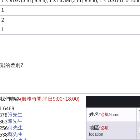
1 × VGA (3 m | 9.8 ft), 1 × HDMI (3 m | 9.8 ft), 1 × USB-B for touc
1
2
1
視)的差別?
我們聯絡
(服務時間:平日9:00~18:00)
:
1-6469
姓名
張先生
*必填
Name
878
陳先生
363
何先生
地區
-256
*必填
蘇先生
location
-538