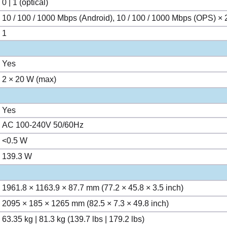
0 | 1 (optical)
10 / 100 / 1000 Mbps (Android), 10 / 100 / 1000 Mbps (OPS) × 
1
Yes
2 × 20 W (max)
Yes
AC 100-240V 50/60Hz
<0.5 W
139.3 W
1961.8 × 1163.9 × 87.7 mm (77.2 × 45.8 × 3.5 inch)
2095 × 185 × 1265 mm (82.5 × 7.3 × 49.8 inch)
63.35 kg | 81.3 kg (139.7 lbs | 179.2 lbs)