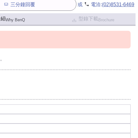
三分鐘回覆
或
電洽:
(02)8531-6469
介紹
型錄下載
Why BenQ
Brochure
。