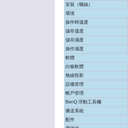
安裝（螺絲）
環境
操作時溫度
儲存溫度
儲存濕度
操作濕度
軟體
白板軟體
無線投影
設備管理
帳戶管理
BenQ 浮動工具欄
播送系統
配件