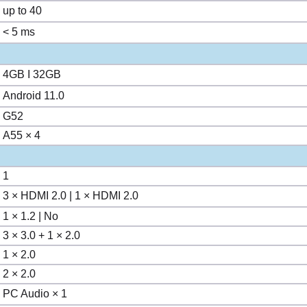
up to 40
< 5 ms
4GB I 32GB
Android 11.0
G52
A55 × 4
1
3 × HDMI 2.0 | 1 × HDMI 2.0
1 × 1.2 | No
3 × 3.0 + 1 × 2.0
1 × 2.0
2 × 2.0
PC Audio × 1