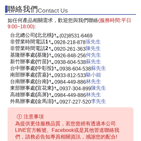
聯絡我們
Contact Us
如任何產品相關需求，歡迎您與我們聯絡
(服務時間:平日
9:00~18:00)
:
台北總公司(北北桃)
(02)8531-6469
非營業時間電話1
張先生
0928-218-878
非營業時間電話2
陳先生
0920-261-363
基隆辦事處(基隆)
何先生
0926-848-256
新竹辦事處(竹苗)
蘇先生
0938-604-538
台中辦事處(中彰投)
蘇先生
0938-604-538
南部辦事處(雲嘉)
駱小姐
0933-812-533
台南辦事處(台南)
林先生
0984-449-886
東部辦事處(宜花東)
陳先生
0937-304-899
高雄辦事處(高屏)
林先生
0984-449-886
外島辦事處(金馬澎)
李先生
0927-227-520
注意事項
為提供更佳服務品質，若您曾經有透過本公司
LINE官方帳號、Facebook或是其他管道聯絡我
們，請務必告知專員相關資訊，感謝您的配合!