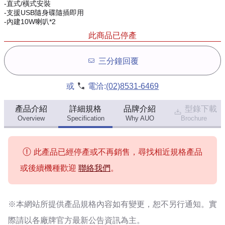
-直式/橫式安裝
-支援USB隨身碟隨插即用
-內建10W喇叭*2
此商品已停產
三分鐘回覆
或
電洽:
(02)8531-6469
產品介紹
詳細規格
品牌介紹
型錄下載
Overview
Specification
Why AUO
Brochure
此產品已經停產或不再銷售，尋找相近規格產品
或後續機種歡迎
聯絡我們
。
※本網站所提供
產品規格內容
如有變更，恕不另行通知。實
際請以各廠牌官方最新公告資訊為主。