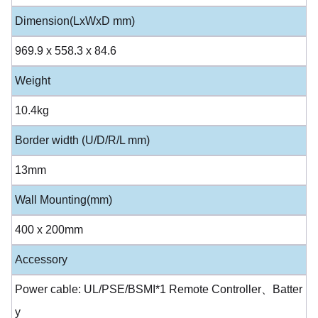
Dimension(LxWxD mm)
969.9 x 558.3 x 84.6
Weight
10.4kg
Border width (U/D/R/L mm)
13mm
Wall Mounting(mm)
400 x 200mm
Accessory
Power cable: UL/PSE/BSMI*1 Remote Controller、Batter
y