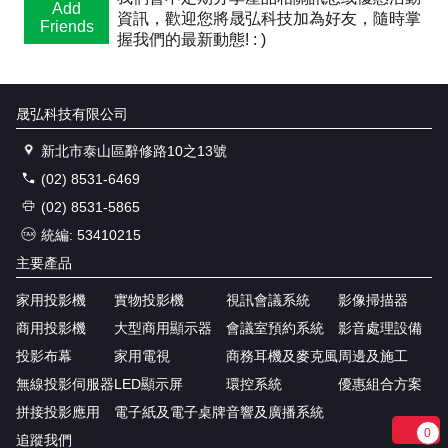
Add
資訊，歡迎您將晟弘科技加為好友，隨時掌
Friends
握我們的最新動態! : )
晟弘科技有限公司
新北市泰山區辭修路10之13號
(02) 8531-6469
(02) 8531-5865
統編: 53410215
主要產品
家用投影機
實物投影機
視訊會議系統
影像掃描器
商用投影機
大型商用顯示器
會議室預約系統
影音處理設備
投影布幕
家用電視
商務耳機及麥克風
周邊及施工
無線投影伺服器
LED顯示屏
環控系統
優惠組合方案
拼接投影應用
電子紙及電子桌牌
音響及廣播系統
0
追蹤我們