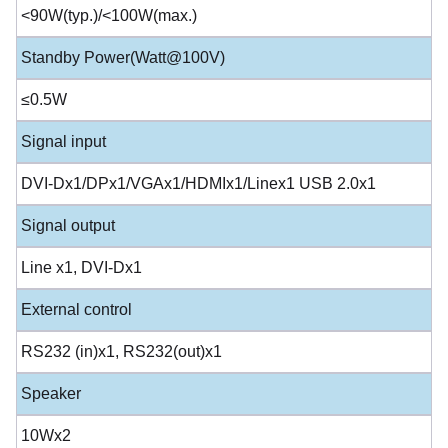
<90W(typ.)/<100W(max.)
Standby Power(Watt@100V)
≤0.5W
Signal input
DVI-Dx1/DPx1/VGAx1/HDMIx1/Linex1 USB 2.0x1
Signal output
Line x1, DVI-Dx1
External control
RS232 (in)x1, RS232(out)x1
Speaker
10Wx2