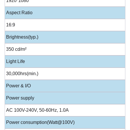
1920*1080
Aspect Ratio
16:9
Brightness(typ.)
350 cd/m²
Light Life
30,000hrs(min.)
Power & I/O
Power supply
AC 100V-240V, 50-60Hz, 1.0A
Power consumption(Watt@100V)